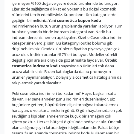
içermeyen %100 doğa ve çevre dostü ürünleri de bulunuyor.
Eğer siz de sağlığınıza dikkat ediyorsanız bu doğal kozmetik
rüünlerini tercih edebilirsiniz. Kuponların tüm kategorilerde
geçtiğini bilmelisiniz. Yani
cosmetica kupon kodu
indirimlerinden bütün ürün gruplarında yararlanılabiliyor. Tüm
bunların yanında bir de indream kategorisi var. Nedir bu
indream derseniz hemen açıklayalım. Özetle Cosmetica indirim
kategorisine verdiği isim. Bu kategoriyi outlet bölümü gibi
düşünebilirsiniz. Oradaki ürünlerin fiyatları piyasaya göre çok
ucuz olur. İndirim oranları %75’leri buluyor. Modeller sürekli
değiştiği için ara ara oraya da göz atmakta fayda var. Üstelik
cosmetica indream kodu
sayesinde o ürünleri çok daha
ucuza alabilirsiniz. Bazen kataloglarda da bu promosyon
ürünler yayınlanabiliyor. Dolayısıyla cosmetica kataloglarını da
takip etmek yararlı olacaktır.
Peki cosmetica indirimleri bu kadar mı? Hayır, başka fırsatlar
da var. Her sene anneler günü indirimleri düzenleniyor. Biz
bugünlere getiren, büyütürken dişini tırnağına takarak emek
harcayan, o vefakar annelerin günü. O gün hayatımızda en çok
sevdiğimiz kişi olan annelerimize küçük bir armağanı çok
gören yoktur. Herkes bütçesi ölçüsünde hediyeler alır. Önemli
olan aldığınız şeyin fatura değeri değil, anlamıdır. Fakat bütçe
tasarrufu anlamında cosmetica indirim kodu kullanmanın bir