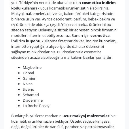
yok. Türkiye’nin neresinde olursanız olun
cosmetica indirim
kodu
kullanarak ucuz kozmetik ürünleri satın alabilirsiniz.
Makyaj malzemeleri, cilt ve saç bakım ürünleri kategorisinde
binlerce ürün var. Ayrıca deodorant, parfüm, bebek bakım ve
ev ürünleri de oldukça çeşitli. Yüzlerce marka, ürünlerini bu
siteden satıyor. Dolayısıyla siz tek bir adresten birçok firmanın
modellerini temin edebiliyorsunuz. Bunun için
cosmetica
indirim kuponu
kullanma fırsatınız da var. İndirim kuponları,
internetten yaptığınız alışverişlerde daha az ödemenizi
sağlayan minik dostlarınız. Bu dostlarınızla cosmetica
sitesinden ucuza alabileceğiniz markaların bazıları şunlardır:
Maybelline
L’oreal
Garnier
Nivea
Siveno
Sebamed
Diadermine
La Roche Posay
Bunlar gibi yüzlerce markanın
ucuz makyaj malzemeleri
ve
kozmetik ürünkleri sizleri bekliyor. Üstelik sadece kimyasal
değil, doğal ürünler de var. SLS, paraben ve petrokimyasallar