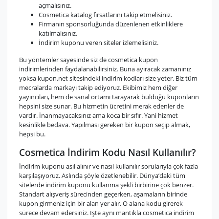
açmalısınız.
Cosmetica katalog fırsatlarını takip etmelisiniz.
Firmanın sponsorluğunda düzenlenen etkinliklere
katılmalısınız.
İndirim kuponu veren siteler izlemelisiniz.
Bu yöntemler sayesinde siz de cosmetica kupon
indirimlerinden faydalanabilirsiniz. Buna ayıracak zamanınız
yoksa kupon.net sitesindeki indirim kodları size yeter. Biz tüm
mecralarda markayı takip ediyoruz. Ekibimiz hem diğer
yayıncıları, hem de sanal ortamı tarayarak bulduğu kuponların
hepsini size sunar. Bu hizmetin ücretini merak edenler de
vardır. İnanmayacaksınız ama koca bir sıfır. Yani hizmet
kesinlikle bedava. Yapılması gereken bir kupon seçip almak,
hepsi bu.
Cosmetica İndirim Kodu Nasıl Kullanılır?
İndirim kuponu asıl alınır ve nasıl kullanılır sorularıyla çok fazla
karşılaşıyoruz. Aslında şöyle özetlenebilir. Dünya’daki tüm
sitelerde indirim kuponu kullanma şekli birbirine çok benzer.
Standart alışveriş sürecinden geçerken, aşamaların birinde
kupon girmeniz için bir alan yer alır. O alana kodu girerek
sürece devam edersiniz. İşte aynı mantıkla cosmetica indirim