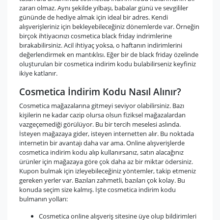
zararı olmaz. Aynı şekilde yılbaşı, babalar günü ve sevgililer
gününde de hediye almak için ideal bir adres. Kendi
alışverişleriniz için bekleyebileceğiniz dönemlerde var. Örneğin
birçok ihtiyacınızı cosmetica black friday indrimlerine
bırakabilirsiniz. Acil ihtiyaç yoksa, o haftanın indirimlerini
değerlendirmek en mantıklısı. Eğer bir de black friday özelinde
oluşturulan bir cosmetica indirim kodu bulabilirseniz keyfiniz
ikiye katlanır.
Cosmetica İndirim Kodu Nasıl Alınır?
Cosmetica mağazalarına gitmeyi seviyor olabilirsiniz. Bazı
kişilerin ne kadar cazip olursa olsun fiziksel mağazalardan
vazgeçemediği görülüyor. Bu bir tercih meselesi aslında.
İsteyen mağazaya gider, isteyen internetten alır. Bu noktada
internetin bir avantajı daha var ama. Online alışverişlerde
cosmetica indirim kodu alıp kullanırsanız, satın alacağınız
ürünler için mağazaya göre çok daha az bir miktar ödersiniz.
Kupon bulmak için izleyebileceğiniz yöntemler, takip etmeniz
gereken yerler var. Bazıları zahmetli, bazıları çok kolay. Bu
konuda seçim size kalmış. İşte cosmetica indirim kodu
bulmanın yolları:
Cosmetica online alışveriş sitesine üye olup bildirimleri