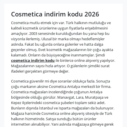
Cosmetica indirim kodu 2026
Cosmetica mutlu etmek için var. Türk halkının mutluluğu ve
kaliteli kozmetik ürünlerine uygun fiyatlarla erişebilmesini
amaçlıyor. 2003 senesinde kurulduğundan bu yana hep bu
vizyonla ilerlemiş. Ulusal bir marka olmayı hedeflemişler
aslında. Fakat bu uğurda onlara gülenler ve hatta dalga
geçenler olmuş. Evet kozmetik mağazalarının bir çoğu ayakta
kalamadı. Onların da büyüyeceğine inanmamışlar. Şimdi
cosmetica indirim kodu
ile binlerce online alışveriş yapılıyor.
Mağazalarının sayısı hızla artıyor. O gülenlerin şimdiki surat
ifadeleri gerçekten görmeye değer.
Cosmetica güvenilir mi diye soranlar oldukça fazla. Sonuçta
çoğu markanın aksine Cosmetica Antalya merkezli bir firma.
Cosmetica mağazaları incelendiğinde çoğunun Antalya
bölgesinde olduğu görülür. Manavgat, Lara, Muratpaşa ve
Kepez ilçelerindeki cosmetica şubeleri toplam sekiz adet.
Bunların dışında İstanbul ve Isparta mağazaları da bulunuyor.
Mağaza haricinde Cosmetica online alışveriş sitesiyle de Türk
halkının hizmetinde. Satışa sunduğu bütün ürünler
internetten alınabiliyor. Yani aslında mağazaya gitmeye gerek