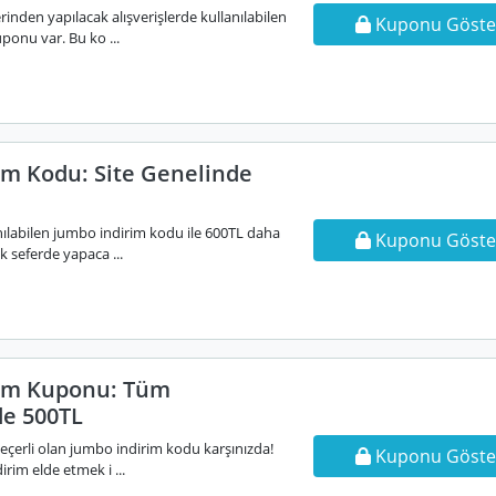
nden yapılacak alışverişlerde kullanılabilen
Kuponu Göste
ponu var. Bu ko ...
im Kodu: Site Genelinde
nılabilen jumbo indirim kodu ile 600TL daha
Kuponu Göste
k seferde yapaca ...
rim Kuponu: Tüm
de 500TL
eçerli olan jumbo indirim kodu karşınızda!
Kuponu Göste
irim elde etmek i ...