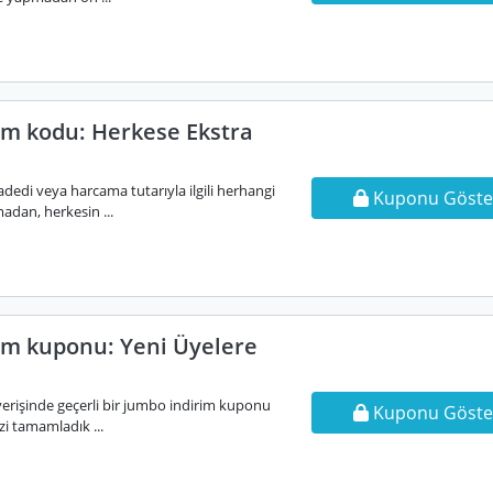
im kodu: Herkese Ekstra
adedi veya harcama tutarıyla ilgili herhangi
Kuponu Göste
madan, herkesin ...
im kuponu: Yeni Üyelere
ışverişinde geçerli bir jumbo indirim kuponu
Kuponu Göste
izi tamamladık ...