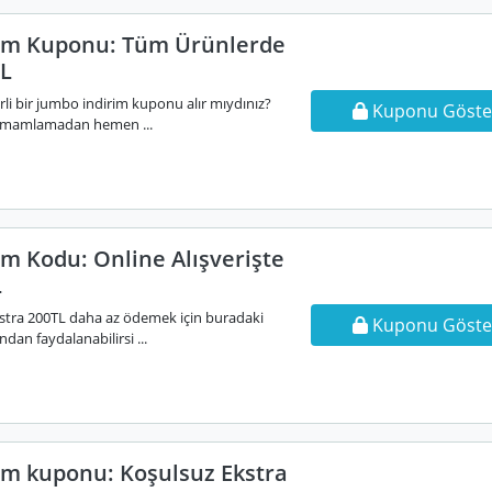
rim Kuponu: Tüm Ürünlerde
TL
li bir jumbo indirim kuponu alır mıydınız?
Kuponu Göste
 tamamlamadan hemen ...
im Kodu: Online Alışverişte
L
ekstra 200TL daha az ödemek için buradaki
Kuponu Göste
an faydalanabilirsi ...
im kuponu: Koşulsuz Ekstra