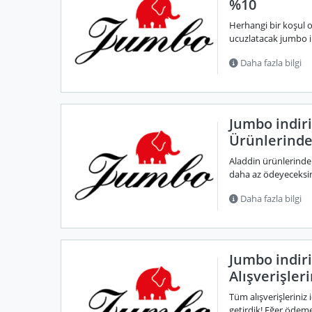
%10
Herhangi bir koşul ol
ucuzlatacak jumbo i
Daha fazla bilgi
Jumbo indir
Ürünlerinde
Aladdin ürünlerinde
daha az ödeyeceksini
Daha fazla bilgi
Jumbo indir
Alışverişler
Tüm alışverişleriniz
getirdik! Eğer ödem