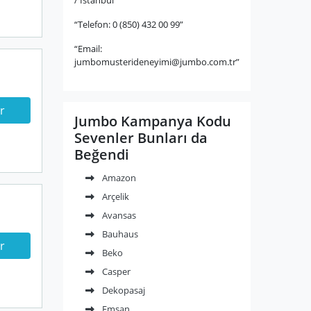
“Telefon: 0 (850) 432 00 99”
“Email:
jumbomusterideneyimi@jumbo.com.tr
”
r
Jumbo Kampanya Kodu
Sevenler Bunları da
Beğendi
Amazon
Arçelik
Avansas
Bauhaus
r
Beko
Casper
Dekopasaj
Emsan