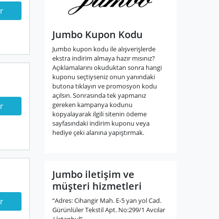
r
Jumbo Kupon Kodu
Jumbo kupon kodu ile alışverişlerde
ekstra indirim almaya hazır mısınız?
Açıklamalarını okuduktan sonra hangi
kuponu seçtiyseniz onun yanındaki
butona tıklayın ve promosyon kodu
açılsın. Sonrasında tek yapmanız
gereken kampanya kodunu
r
kopyalayarak ilgili sitenin ödeme
sayfasındaki indirim kuponu veya
hediye çeki alanına yapıştırmak.
Jumbo iletişim ve
müşteri hizmetleri
“Adres: Cihangir Mah. E-5 yan yol Cad.
r
Gürünlüler Tekstil Apt. No:299/1 Avcılar
/ İstanbul”