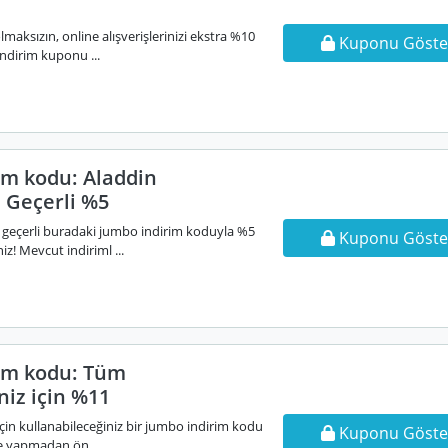
maksızın, online alışverişlerinizi ekstra %10
Kuponu Göste
ndirim kuponu ...
im kodu: Aladdin
 Geçerli %5
 geçerli buradaki jumbo indirim koduyla %5
Kuponu Göste
z! Mevcut indiriml ...
im kodu: Tüm
iniz için %11
 için kullanabileceğiniz bir jumbo indirim kodu
Kuponu Göste
e yapmadan ön ...