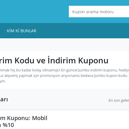
KIM KI BUNLAR
rim Kodu ve İndirim Kuponu
nmak hiç bu kadar kolay olmamıştı! En güncel Jumbo indirim kuponu, hediye
uz alışveriş yapmak için promosyon arıyorsanız bedava Jumbo kupon kodu
yin.
arı
En son gele
im Kuponu: Mobil
a %10