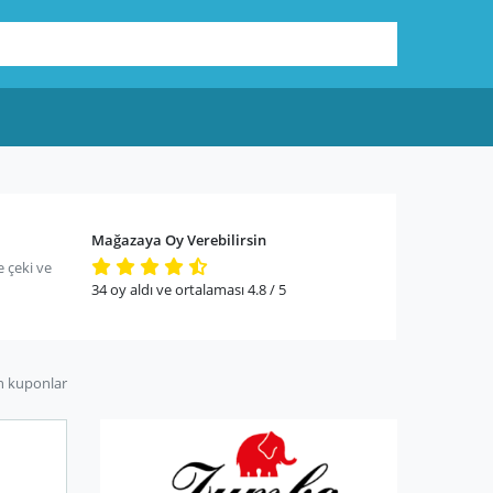
Mağazaya Oy Verebilirsin
 çeki ve
34
oy aldı ve ortalaması
4.8
/ 5
n kuponlar