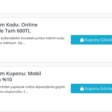
im Kodu: Online
rde Tam 600TL
e kullanılabilen buradaki jumbo indirim kodu
Kuponu Göste
 ödeniyor. Sip ...
im Kuponu: Mobil
a %10
nden yapılacak online alışverişlerde geçerli
Kuponu Göste
 oluşturuldu. S ...