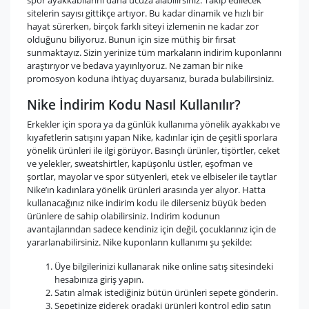
spor ayakkabılarını daha ucuza alabilirsiniz. Takip edilecek
sitelerin sayısı gittikçe artıyor. Bu kadar dinamik ve hızlı bir
hayat sürerken, birçok farklı siteyi izlemenin ne kadar zor
olduğunu biliyoruz. Bunun için size müthiş bir fırsat
sunmaktayız. Sizin yerinize tüm markaların indirim kuponlarını
araştırıyor ve bedava yayınlıyoruz. Ne zaman bir nike
promosyon koduna ihtiyaç duyarsanız, burada bulabilirsiniz.
Nike İndirim Kodu Nasıl Kullanılır?
Erkekler için spora ya da günlük kullanıma yönelik ayakkabı ve
kıyafetlerin satışını yapan Nike, kadınlar için de çeşitli sporlara
yönelik ürünleri ile ilgi görüyor. Basınçlı ürünler, tişörtler, ceket
ve yelekler, sweatshirtler, kapüşonlu üstler, eşofman ve
şortlar, mayolar ve spor sütyenleri, etek ve elbiseler ile taytlar
Nike’ın kadınlara yönelik ürünleri arasında yer alıyor. Hatta
kullanacağınız nike indirim kodu ile dilerseniz büyük beden
ürünlere de sahip olabilirsiniz. İndirim kodunun
avantajlarından sadece kendiniz için değil, çocuklarınız için de
yararlanabilirsiniz. Nike kuponların kullanımı şu şekilde:
Üye bilgilerinizi kullanarak nike online satış sitesindeki
hesabınıza giriş yapın.
Satın almak istediğiniz bütün ürünleri sepete gönderin.
Sepetinize giderek oradaki ürünleri kontrol edip satın