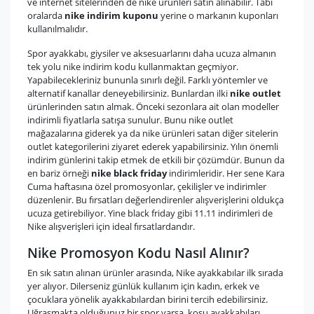
ve internet sitelerinden de nike ürünleri satın alınabilir. Tabi
oralarda
nike indirim kuponu
yerine o markanın kuponları
kullanılmalıdır.
Spor ayakkabı, giysiler ve aksesuarlarını daha ucuza almanın
tek yolu nike indirim kodu kullanmaktan geçmiyor.
Yapabilecekleriniz bununla sınırlı değil. Farklı yöntemler ve
alternatif kanallar deneyebilirsiniz. Bunlardan ilki
nike outlet
ürünlerinden satın almak. Önceki sezonlara ait olan modeller
indirimli fiyatlarla satışa sunulur. Bunu nike outlet
mağazalarına giderek ya da nike ürünleri satan diğer sitelerin
outlet kategorilerini ziyaret ederek yapabilirsiniz. Yılın önemli
indirim günlerini takip etmek de etkili bir çözümdür. Bunun da
en bariz örneği
nike black friday
indirimleridir. Her sene Kara
Cuma haftasına özel promosyonlar, çekilişler ve indirimler
düzenlenir. Bu fırsatları değerlendirenler alışverişlerini oldukça
ucuza getirebiliyor. Yine black friday gibi 11.11 indirimleri de
Nike alışverişleri için ideal fırsatlardandır.
Nike Promosyon Kodu Nasıl Alınır?
En sık satın alınan ürünler arasında, Nike ayakkabılar ilk sırada
yer alıyor. Dilerseniz günlük kullanım için kadın, erkek ve
çocuklara yönelik ayakkabılardan birini tercih edebilirsiniz.
Uğraşmakta olduğunuz bir spor varsa, koşu ayakkabıları,