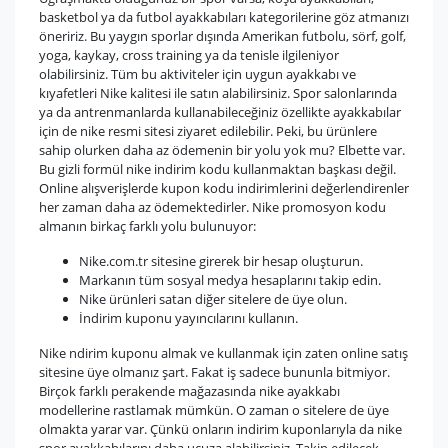
basketbol ya da futbol ayakkabıları kategorilerine göz atmanızı
öneririz. Bu yaygın sporlar dışında Amerikan futbolu, sörf, golf,
yoga, kaykay, cross training ya da tenisle ilgileniyor
olabilirsiniz. Tüm bu aktiviteler için uygun ayakkabı ve
kıyafetleri Nike kalitesi ile satın alabilirsiniz. Spor salonlarında
ya da antrenmanlarda kullanabileceğiniz özellikte ayakkabılar
için de nike resmi sitesi ziyaret edilebilir. Peki, bu ürünlere
sahip olurken daha az ödemenin bir yolu yok mu? Elbette var.
Bu gizli formül nike indirim kodu kullanmaktan başkası değil.
Online alışverişlerde kupon kodu indirimlerini değerlendirenler
her zaman daha az ödemektedirler. Nike promosyon kodu
almanın birkaç farklı yolu bulunuyor:
Nike.com.tr sitesine girerek bir hesap oluşturun.
Markanın tüm sosyal medya hesaplarını takip edin.
Nike ürünleri satan diğer sitelere de üye olun.
İndirim kuponu yayıncılarını kullanın.
Nike ndirim kuponu almak ve kullanmak için zaten online satış
sitesine üye olmanız şart. Fakat iş sadece bununla bitmiyor.
Birçok farklı perakende mağazasında nike ayakkabı
modellerine rastlamak mümkün. O zaman o sitelere de üye
olmakta yarar var. Çünkü onların indirim kuponlarıyla da nike