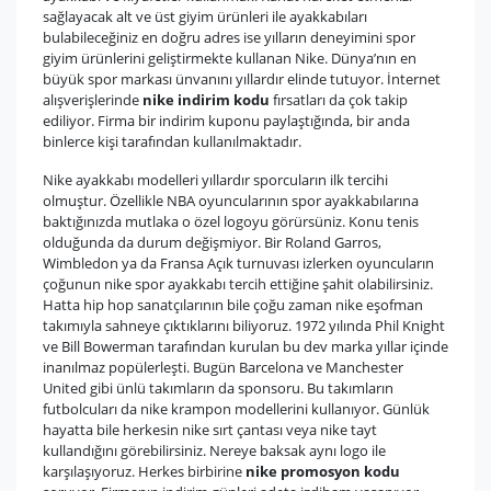
sağlayacak alt ve üst giyim ürünleri ile ayakkabıları
bulabileceğiniz en doğru adres ise yılların deneyimini spor
giyim ürünlerini geliştirmekte kullanan Nike. Dünya’nın en
büyük spor markası ünvanını yıllardır elinde tutuyor. İnternet
alışverişlerinde
nike indirim kodu
fırsatları da çok takip
ediliyor. Firma bir indirim kuponu paylaştığında, bir anda
binlerce kişi tarafından kullanılmaktadır.
Nike ayakkabı modelleri yıllardır sporcuların ilk tercihi
olmuştur. Özellikle NBA oyuncularının spor ayakkabılarına
baktığınızda mutlaka o özel logoyu görürsüniz. Konu tenis
olduğunda da durum değişmiyor. Bir Roland Garros,
Wimbledon ya da Fransa Açık turnuvası izlerken oyuncuların
çoğunun nike spor ayakkabı tercih ettiğine şahit olabilirsiniz.
Hatta hip hop sanatçılarının bile çoğu zaman nike eşofman
takımıyla sahneye çıktıklarını biliyoruz. 1972 yılında Phil Knight
ve Bill Bowerman tarafından kurulan bu dev marka yıllar içinde
inanılmaz popülerleşti. Bugün Barcelona ve Manchester
United gibi ünlü takımların da sponsoru. Bu takımların
futbolcuları da nike krampon modellerini kullanıyor. Günlük
hayatta bile herkesin nike sırt çantası veya nike tayt
kullandığını görebilirsiniz. Nereye baksak aynı logo ile
karşılaşıyoruz. Herkes birbirine
nike promosyon kodu