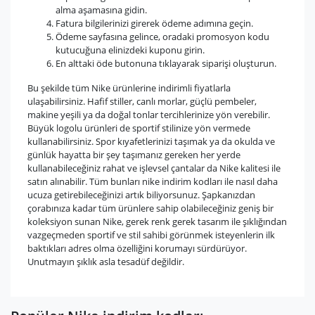
alma aşamasına gidin.
Fatura bilgilerinizi girerek ödeme adımına geçin.
Ödeme sayfasına gelince, oradaki promosyon kodu
kutucuğuna elinizdeki kuponu girin.
En alttaki öde butonuna tıklayarak siparişi oluşturun.
Bu şekilde tüm Nike ürünlerine indirimli fiyatlarla
ulaşabilirsiniz. Hafif stiller, canlı morlar, güçlü pembeler,
makine yeşili ya da doğal tonlar tercihlerinize yön verebilir.
Büyük logolu ürünleri de sportif stilinize yön vermede
kullanabilirsiniz. Spor kıyafetlerinizi taşımak ya da okulda ve
günlük hayatta bir şey taşımanız gereken her yerde
kullanabileceğiniz rahat ve işlevsel çantalar da Nike kalitesi ile
satın alınabilir. Tüm bunları nike indirim kodları ile nasıl daha
ucuza getirebileceğinizi artık biliyorsunuz. Şapkanızdan
çorabınıza kadar tüm ürünlere sahip olabileceğiniz geniş bir
koleksiyon sunan Nike, gerek renk gerek tasarım ile şıklığından
vazgeçmeden sportif ve stil sahibi görünmek isteyenlerin ilk
baktıkları adres olma özelliğini korumayı sürdürüyor.
Unutmayın şıklık asla tesadüf değildir.