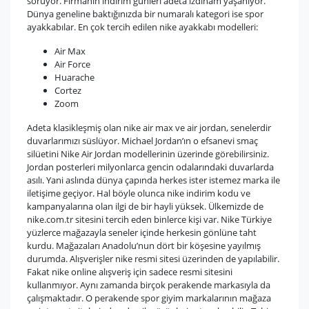
soruyor. Firmanın indirim günleri adeta izdiham yaşanıyor.
Dünya geneline baktığınızda bir numaralı kategori ise spor
ayakkabılar. En çok tercih edilen nike ayakkabı modelleri:
Air Max
Air Force
Huarache
Cortez
Zoom
Adeta klasikleşmiş olan nike air max ve air jordan, senelerdir
duvarlarımızı süslüyor. Michael Jordan’ın o efsanevi smaç
silüetini Nike Air Jordan modellerinin üzerinde görebilirsiniz.
Jordan posterleri milyonlarca gencin odalarındaki duvarlarda
asılı. Yani aslında dünya çapında herkes ister istemez marka ile
iletişime geçiyor. Hal böyle olunca nike indirim kodu ve
kampanyalarına olan ilgi de bir hayli yüksek. Ülkemizde de
nike.com.tr sitesini tercih eden binlerce kişi var. Nike Türkiye
yüzlerce mağazayla seneler içinde herkesin gönlüne taht
kurdu. Mağazaları Anadolu’nun dört bir köşesine yayılmış
durumda. Alışverişler nike resmi sitesi üzerinden de yapılabilir.
Fakat nike online alışveriş için sadece resmi sitesini
kullanmıyor. Aynı zamanda birçok perakende markasıyla da
çalışmaktadır. O perakende spor giyim markalarının mağaza