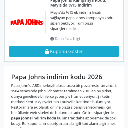
Papa Johns Kampanya Kodu:
Mayıs’da %15 İndirim
Mayıs’da %15 ek indirim fırsatı
sağlayan papa johns kampanya kodu
sizleri bekliyor. Tüm pizza
siparişlerini<de ...
Daha fazla bilgi
Kuponu Göster
Papa Johns indirim kodu 2026
Papa John’s, ABD merkezli uluslararası bir pizza restoran zinciri.
1984 senesinde John Schnatter tarafından kurulan bu şirket,
dünya genelinde binlerce şubesiyle hizmet veriyor. Şirketin
merkezi Kentucky eyaletinin Louisville kentinde bulunuyor.
Restoranlara ek olarak online pizza siparişi verilebilmesi için
her ülkede web siteleri de bulunmaktadır. Online siparişlerde
papa johns indirim kodu
kullanarak daha az ödemek de çok
kolay. Bu kuponların sipariş sırasında ilgili kod alanına girilmesi