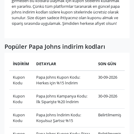
girmeden bu kodlara ulaşmak için kupon sitelerini kullanmak
en yararlısı. Çünkü tüm platformlar taranarak en güncel papa
johns indirim kodları sizlere kupon sitelerinde ücretsiz olarak
sunulur. Size düşen sadece ihtiyacınız olan kuponu almak ve
sipariş sırasında uygulamak. Şimdiden herkese afiyet olsun!
Popüler Papa Johns indirim kodları
İNDİRİM
DETAYLAR
SON GÜN
Kupon
Papa Johns Kupon Kodu:
30-09-2026
Kodu
Herkes için %15 İndirim
Kupon
Papa Johns Kampanya Kodu:
30-09-2026
Kodu
İlk Siparişte %20 İndirim
Kupon
Papa Johns İndirim Kodu:
Belirtilmemiş
Kodu
Koşulsuz Şartsız %15
Kupon
Papa Johns Kupon Kodu: Pizza
Belirtilmemiş