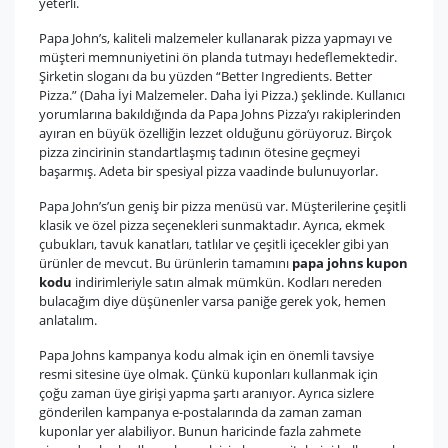
yeterli.
Papa John’s, kaliteli malzemeler kullanarak pizza yapmayı ve
müşteri memnuniyetini ön planda tutmayı hedeflemektedir.
Şirketin sloganı da bu yüzden “Better Ingredients. Better
Pizza.” (Daha İyi Malzemeler. Daha İyi Pizza.) şeklinde. Kullanıcı
yorumlarına bakıldığında da Papa Johns Pizza’yı rakiplerinden
ayıran en büyük özelliğin lezzet olduğunu görüyoruz. Birçok
pizza zincirinin standartlaşmış tadının ötesine geçmeyi
başarmış. Adeta bir spesiyal pizza vaadinde bulunuyorlar.
Papa John’s’un geniş bir pizza menüsü var. Müşterilerine çeşitli
klasik ve özel pizza seçenekleri sunmaktadır. Ayrıca, ekmek
çubukları, tavuk kanatları, tatlılar ve çeşitli içecekler gibi yan
ürünler de mevcut. Bu ürünlerin tamamını
papa johns kupon
kodu
indirimleriyle satın almak mümkün. Kodları nereden
bulacağım diye düşünenler varsa paniğe gerek yok, hemen
anlatalım.
Papa Johns kampanya kodu almak için en önemli tavsiye
resmi sitesine üye olmak. Çünkü kuponları kullanmak için
çoğu zaman üye girişi yapma şartı aranıyor. Ayrıca sizlere
gönderilen kampanya e-postalarında da zaman zaman
kuponlar yer alabiliyor. Bunun haricinde fazla zahmete