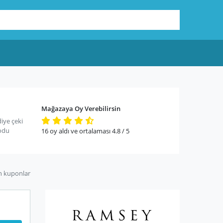
Mağazaya Oy Verebilirsin
iye çeki
odu
16
oy aldı ve ortalaması
4.8
/ 5
n kuponlar