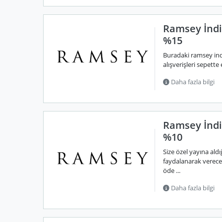
Ramsey İndi
%15
Buradaki ramsey ind
alışverişleri sepette 
Daha fazla bilgi
Ramsey İndi
%10
Size özel yayına al
faydalanarak vereceğ
öde ...
Daha fazla bilgi