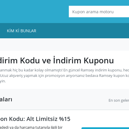
KIM KI BUNLAR
irim Kodu ve İndirim Kuponu
anmak hiç bu kadar kolay olmamıştı! En güncel Ramsey indirim kuponu, hed
 Ucuz alışveriş yapmak için promosyon arıyorsanız bedava Ramsey kupon k
yin.
ları
En son gele
n Kodu: Alt Limitsiz %15
dedi ya da harcama tutarıyla ilgili bir