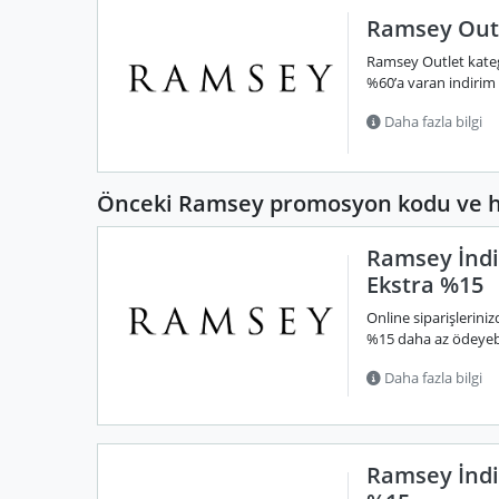
Ramsey Outl
Ramsey Outlet kateg
%60’a varan indirim si
Daha fazla bilgi
Önceki Ramsey promosyon kodu ve he
Ramsey İndi
Ekstra %15
Online siparişlerini
%15 daha az ödeyebil
Daha fazla bilgi
Ramsey İndi