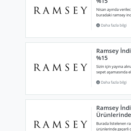
%15
Nisan ayında verile
buradaki ramsey indi
Daha fazla bilgi
Ramsey İndir
%15
Sizin için yayına alı
sepet aşamasında eks
Daha fazla bilgi
Ramsey İnd
Ürünlerind
Burada listelenen r
ürünlerinde geçerli o