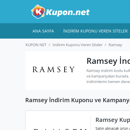
ANA SAYFA
İNDIRIM KUPONU VEREN SITELER
KUPON NET
İndirim Kuponu Veren Siteler
Ramsey
Ramsey İnd
Ramsey indirim kodu kull
ve kampanyaları burada.
indirimlerini hemen dene
Ramsey İndirim Kuponu ve Kampanya
Ramsey Kupo
Satın alınacak ürün a