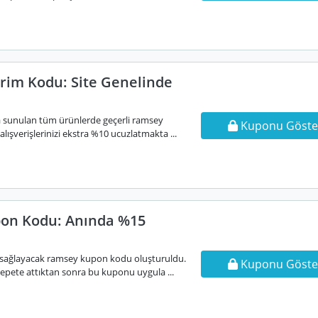
rim Kodu: Site Genelinde
şa sunulan tüm ürünlerde geçerli ramsey
Kuponu Göste
lışverişlerinizi ekstra %10 ucuzlatmakta ...
on Kodu: Anında %15
 sağlayacak ramsey kupon kodu oluşturuldu.
Kuponu Göste
 sepete attıktan sonra bu kuponu uygula ...