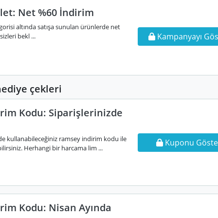
et: Net %60 İndirim
orisi altında satışa sunulan ürünlerde net
Kampanyayı Gös
zleri bekl ...
diye çekleri
rim Kodu: Siparişlerinizde
zde kullanabileceğiniz ramsey indirim kodu ile
Kuponu Göste
irsiniz. Herhangi bir harcama lim ...
rim Kodu: Nisan Ayında