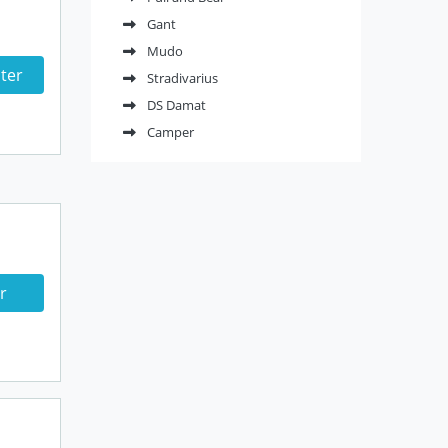
Gant
Mudo
ter
Stradivarius
DS Damat
Camper
r