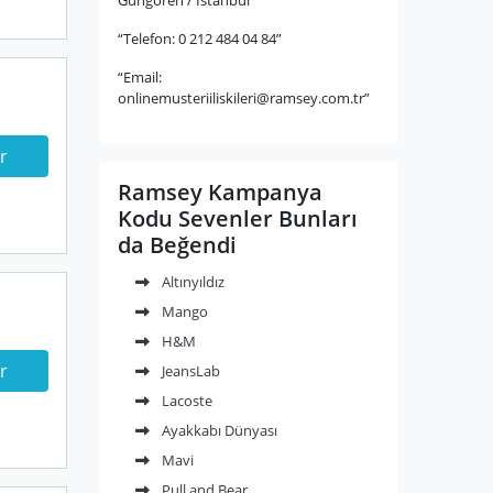
“Telefon: 0 212 484 04 84”
“Email:
onlinemusteriiliskileri@ramsey.com.tr
”
r
Ramsey Kampanya
Kodu Sevenler Bunları
da Beğendi
Altınyıldız
Mango
H&M
r
JeansLab
Lacoste
Ayakkabı Dünyası
Mavi
Pull and Bear