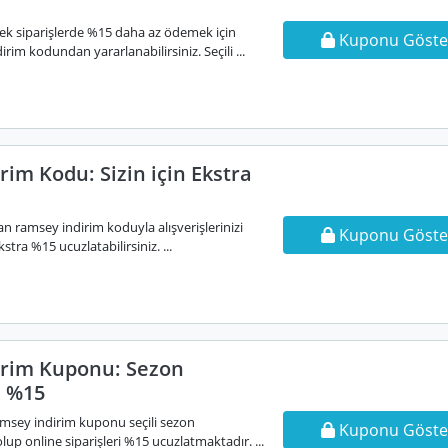
cek siparişlerde %15 daha az ödemek için
Kuponu Göste
rim kodundan yararlanabilirsiniz. Seçili ...
im Kodu: Sizin için Ekstra
nan ramsey indirim koduyla alışverişlerinizi
Kuponu Göste
tra %15 ucuzlatabilirsiniz. ...
irim Kuponu: Sezon
e %15
amsey indirim kuponu seçili sezon
Kuponu Göste
lup online siparişleri %15 ucuzlatmaktadır. ...