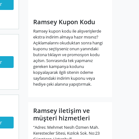
r
Ramsey Kupon Kodu
Ramsey kupon kodu ile alışverişlerde
ekstra indirim almaya hazır mısınız?
Açıklamalarını okuduktan sonra hangi
kuponu seçtiyseniz onun yanındaki
butona tıklayın ve promosyon kodu
açılsın. Sonrasında tek yapmanız
r
gereken kampanya kodunu
kopyalayarak ilgili sitenin ödeme
sayfasındaki indirim kuponu veya
hediye çeki alanına yapıştırmak.
Ramsey iletişim ve
müşteri hizmetleri
r
“Adres: Mehmet Nesih Özmen Mah.
Keresteciler Sitesi, Kızılcık Sok. No:23
Güngören / İstanbul”