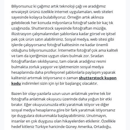
Biliyorsunuz ki çağımız artık teknoloji çağı ve aradığımız
envaiçeşit ürünü özelikle internet uygulamaları, web siteleri
sayesinde kolayca bulabiliyoruz. Örneğin artık aklınıza
gelebilecek her konuda milyonlarca fotoğraf sade bir kaç tık
uzağınızda. Shutterstock sayesinde fotoğraftan müziğe,
illüstrasyon çalışmalarından şablonlara kadar görsel ve işitsel
pek çok ürün satın alabilirsiniz. Sosyal medya, web sitesi gibi
işlerde çalışıyorsanız fotoğraf kalitesinin ne kadar önemli
olduğunu biliyorsunuzdur. İnternette fotoğraf çok ama kaliteli
ve tam da içeriğimize uygun olanı bulmak zor. Sıradan
fotoğraflardan sıkıldıysanız, tam olarak aradığınız resmi
bulmakta zorluk yaşıyor ve işletmenizin sosyal medya
hesaplarında daha profesyonel şablonlarla paylaşım yaparak
kalitenizi artırmak istiyorsanız o zaman
shutterstock kupon
kodu
indirimleri sizin için iyi bir başlangıç olacaktır.
Bazen bir olayı yazılarla uzun uzun anlatmak yerine tek bir
fotoğrafla anlatmak okuyucu üzerinde daha yoğun bir etki
bırakır. Eğer okuyucunuzda etki yaratmak istiyor ve diğer
sosyal medya hesaplarına göre bir fark yaratmak istiyorsanız
işe duygulara dokunmakla başlayabilirsiniz. Unutmayın,
insanlar en çok duygusu olan hikayelerden etkilenir. Özellikle
hedef kitleniz Türkiye haricinde Güney Amerika, Ortadoğu,