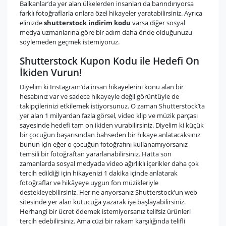
Balkanlar’da yer alan ülkelerden insanları da barındırıyorsa
farklı fotoğraflarla onlara özel hikayeler yaratabilirsiniz. Ayrıca
elinizde
shutterstock indirim kodu
varsa diğer sosyal
medya uzmanlarına göre bir adım daha önde olduğunuzu
söylemeden geçmek istemiyoruz.
Shutterstock Kupon Kodu ile Hedefi On
İkiden Vurun!
Diyelim ki Instagram’da insan hikayelerini konu alan bir
hesabınız var ve sadece hikayeyle değil görüntüyle de
takipçilerinizi etkilemek istiyorsunuz. O zaman Shutterstock’ta
yer alan 1 milyardan fazla görsel, video klip ve müzik parçası
sayesinde hedefi tam on ikiden vurabilirsiniz. Diyelim ki küçük
bir çocuğun başarısından bahseden bir hikaye anlatacaksınız
bunun için eğer o çocuğun fotoğrafını kullanamıyorsanız
temsili bir fotoğraftan yararlanabilirsiniz. Hatta son
zamanlarda sosyal medyada video ağırlıklı içerikler daha çok
tercih edildiği için hikayenizi 1 dakika içinde anlatarak
fotoğraflar ve hikâyeye uygun fon müzikleriyle
destekleyebilirsiniz. Her ne arıyorsanız Shutterstock’un web
sitesinde yer alan kutucuğa yazarak işe başlayabilirsiniz.
Herhangi bir ücret ödemek istemiyorsanız telifsiz ürünleri
tercih edebilirsiniz. Ama cüzi bir rakam karşılığında telifli