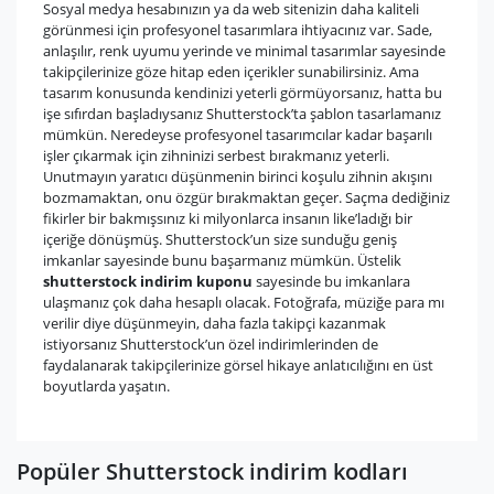
Sosyal medya hesabınızın ya da web sitenizin daha kaliteli
görünmesi için profesyonel tasarımlara ihtiyacınız var. Sade,
anlaşılır, renk uyumu yerinde ve minimal tasarımlar sayesinde
takipçilerinize göze hitap eden içerikler sunabilirsiniz. Ama
tasarım konusunda kendinizi yeterli görmüyorsanız, hatta bu
işe sıfırdan başladıysanız Shutterstock’ta şablon tasarlamanız
mümkün. Neredeyse profesyonel tasarımcılar kadar başarılı
işler çıkarmak için zihninizi serbest bırakmanız yeterli.
Unutmayın yaratıcı düşünmenin birinci koşulu zihnin akışını
bozmamaktan, onu özgür bırakmaktan geçer. Saçma dediğiniz
fikirler bir bakmışsınız ki milyonlarca insanın like’ladığı bir
içeriğe dönüşmüş. Shutterstock’un size sunduğu geniş
imkanlar sayesinde bunu başarmanız mümkün. Üstelik
shutterstock indirim kuponu
sayesinde bu imkanlara
ulaşmanız çok daha hesaplı olacak. Fotoğrafa, müziğe para mı
verilir diye düşünmeyin, daha fazla takipçi kazanmak
istiyorsanız Shutterstock’un özel indirimlerinden de
faydalanarak takipçilerinize görsel hikaye anlatıcılığını en üst
boyutlarda yaşatın.
Popüler Shutterstock indirim kodları