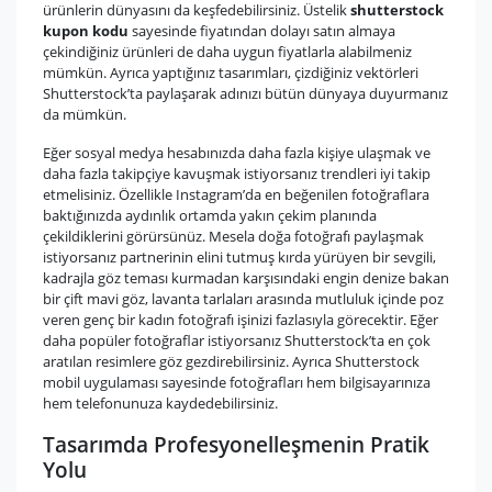
ürünlerin dünyasını da keşfedebilirsiniz. Üstelik
shutterstock
kupon kodu
sayesinde fiyatından dolayı satın almaya
çekindiğiniz ürünleri de daha uygun fiyatlarla alabilmeniz
mümkün. Ayrıca yaptığınız tasarımları, çizdiğiniz vektörleri
Shutterstock’ta paylaşarak adınızı bütün dünyaya duyurmanız
da mümkün.
Eğer sosyal medya hesabınızda daha fazla kişiye ulaşmak ve
daha fazla takipçiye kavuşmak istiyorsanız trendleri iyi takip
etmelisiniz. Özellikle Instagram’da en beğenilen fotoğraflara
baktığınızda aydınlık ortamda yakın çekim planında
çekildiklerini görürsünüz. Mesela doğa fotoğrafı paylaşmak
istiyorsanız partnerinin elini tutmuş kırda yürüyen bir sevgili,
kadrajla göz teması kurmadan karşısındaki engin denize bakan
bir çift mavi göz, lavanta tarlaları arasında mutluluk içinde poz
veren genç bir kadın fotoğrafı işinizi fazlasıyla görecektir. Eğer
daha popüler fotoğraflar istiyorsanız Shutterstock’ta en çok
aratılan resimlere göz gezdirebilirsiniz. Ayrıca Shutterstock
mobil uygulaması sayesinde fotoğrafları hem bilgisayarınıza
hem telefonunuza kaydedebilirsiniz.
Tasarımda Profesyonelleşmenin Pratik
Yolu