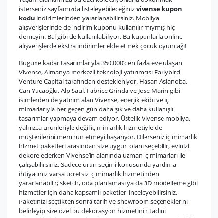
isterseniz sayfamızda listeleyebileceğiniz
vivense kupon
kodu
indirimlerinden yararlanabilirsiniz. Mobilya
alışverişlerinde de indirim kuponu kullanılır mıymış hiç
demeyin. Bal gibi de kullanılabiliyor. Bu kuponlarla online
alışverişlerde ekstra indirimler elde etmek çocuk oyuncağı!
Bugüne kadar tasarımlarıyla 350.000’den fazla eve ulaşan
Vivense, Almanya merkezli teknoloji yatırımcısı Earlybird
Venture Capital tarafından destekleniyor. Hasan Aslanoba,
Can Yücaoğlu, Alp Saul, Fabrice Grinda ve Jose Marin gibi
isimlerden de yatırım alan Vivense, enerjik ekibi ve iç
mimarlarıyla her geçen gün daha şık ve daha kullanışlı
tasarımlar yapmaya devam ediyor. Üstelik Vivense mobilya,
yalnızca ürünleriyle değil iç mimarlık hizmetiyle de
müşterilerini memnun etmeyi başarıyor. Dilerseniz iç mimarlık
hizmet paketleri arasından size uygun olanı seçebilir, evinizi
dekore ederken Vivense’in alanında uzman iç mimarları ile
çalışabilirsiniz. Sadece ürün seçimi konusunda yardıma
ihtiyacınız varsa ücretsiz iç mimarlık hizmetinden
yararlanabilir; sketch, oda planlaması ya da 3D modelleme gibi
hizmetler için daha kapsamlı paketleri inceleyebilirsiniz.
Paketinizi seçtikten sonra tarih ve showroom seçeneklerini
belirleyip size özel bu dekorasyon hizmetinin tadını