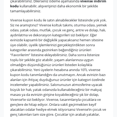
çıkarabilirsiniz. Dilerseniz ödeme aşamasında
vivense indirim
kodu
kullanabilir, alışverişinizi daha ekonomik bir şekilde
tamamlayabilirsiniz.
Vivense kupon kodu ile satın alınabilecekler listesinde yok yok.
Siz ne aramıştınız? Vivense koltuk takımı, oturma odası, yemek
odası, yatak odası, mutfak, çocuk ve genç, antre ve dolap, halı,
aydınlatma ve dekorasyon kategorileri sizi bekliyor. Eğer
evinizde kapsamlı bir değişiklik yapacaksanız hemen sitesine
üye olabilir, üyelik işlemlerinizi gerçekleştirdikten sonra
kategoriler arasında gezinirken beğendiğiniz ürünleri
“Favorilerim” listesine ekleyebilirsiniz. Daha sonra listenize
toplu bir şekilde göz atabilir, yaşam alanlarınıza uygun
olmadığını düşündüğünüz ürünleri listeden kolaylıkla
çıkarabilirsiniz. Yeni üyelerin hesabına anında 10TL vivense
kupon kodu tanımlandığını da unutmayın. Ancak evinizin bazı
alanları için ihtiyaç duyduğunuz ürünler için kategori özelinde
incelemeler yapabilirsiniz. Salonunuzun atmosferine uyacak
büyük bir halı, yatak odanızda kullanabileceğiniz bir makyaj
masası ya da evinizin girişine koyabileceğiniz şık bir dolap,
Vivense’te sizi bekliyor. Vivense, tasarımlarıyla çocuklara ve
gençlere de hitap ediyor. Onlara vakit geçirmekten keyif
alacakları odalar hediye etmek istiyorsanız Vivense’in çocuk ve
genç takımları tam size göre. Çocuklar için arabalı yataklar,