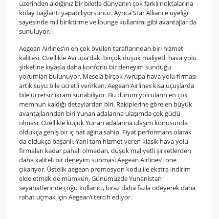
üzerinden aldığınız bir biletle dünyanın çok farklı noktalarına
kolay bağlantı yapabiliyorsunuz. Ayrıca Star Alliance üyeliği
sayesinde mil biriktirme ve lounge kullanımı gibi avantajlar da
sunuluyor.
Aegean Airlines’ın en çok övülen taraflarından biri hizmet
kalitesi. Özellikle Avrupa’daki birçok düşük maliyetli hava yolu
şirketine kıyasla daha konforlu bir deneyim sunduğu
yorumları bulunuyor. Mesela birçok Avrupa hava yolu firması
artık suyu bile ücretli verirken, Aegean Airlines kısa uçuşlarda
bile ücretsiz ikram sunabiliyor. Bu durum yolcuların en çok
memnun kaldığı detaylardan biri. Rakiplerine göre en büyük
avantajlarından biri Yunan adalarına ulaşımda çok güçlü
olması. Özellikle küçük Yunan adalarına ulaşım konusunda
oldukça geniş bir iç hat ağına sahip. Fiyat performans olarak
da oldukça başarılı. Yani tam hizmet veren klasik hava yolu
firmaları kadar pahalı olmadan, düşük maliyetli şirketlerden
daha kaliteli bir deneyim sunması Aegean Airlines’ı öne
çıkarıyor. Üstelik aegean promosyon kodu ile ekstra indirim
elde etmek de mümkün. Günümüzde Yunanistan
seyahatlerinde çoğu kullanıcı, biraz daha fazla ödeyerek daha
rahat uçmak için Aegean’ı tercih ediyor.