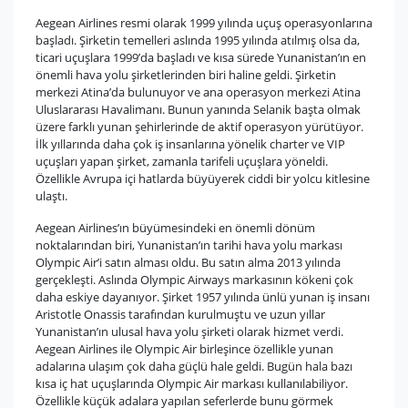
Aegean Airlines resmi olarak 1999 yılında uçuş operasyonlarına
başladı. Şirketin temelleri aslında 1995 yılında atılmış olsa da,
ticari uçuşlara 1999’da başladı ve kısa sürede Yunanistan’ın en
önemli hava yolu şirketlerinden biri haline geldi. Şirketin
merkezi Atina’da bulunuyor ve ana operasyon merkezi Atina
Uluslararası Havalimanı. Bunun yanında Selanik başta olmak
üzere farklı yunan şehirlerinde de aktif operasyon yürütüyor.
İlk yıllarında daha çok iş insanlarına yönelik charter ve VIP
uçuşları yapan şirket, zamanla tarifeli uçuşlara yöneldi.
Özellikle Avrupa içi hatlarda büyüyerek ciddi bir yolcu kitlesine
ulaştı.
Aegean Airlines’ın büyümesindeki en önemli dönüm
noktalarından biri, Yunanistan’ın tarihi hava yolu markası
Olympic Air’i satın alması oldu. Bu satın alma 2013 yılında
gerçekleşti. Aslında Olympic Airways markasının kökeni çok
daha eskiye dayanıyor. Şirket 1957 yılında ünlü yunan iş insanı
Aristotle Onassis tarafından kurulmuştu ve uzun yıllar
Yunanistan’ın ulusal hava yolu şirketi olarak hizmet verdi.
Aegean Airlines ile Olympic Air birleşince özellikle yunan
adalarına ulaşım çok daha güçlü hale geldi. Bugün hala bazı
kısa iç hat uçuşlarında Olympic Air markası kullanılabiliyor.
Özellikle küçük adalara yapılan seferlerde bunu görmek