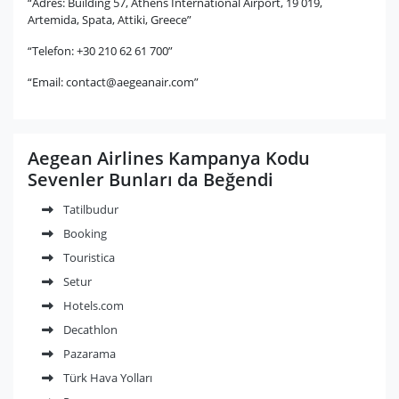
“Adres: Building 57, Athens International Airport, 19 019,
Artemida, Spata, Attiki, Greece”
“Telefon: +30 210 62 61 700”
“Email:
contact@aegeanair.com
”
Aegean Airlines Kampanya Kodu
Sevenler Bunları da Beğendi
Tatilbudur
Booking
Touristica
Setur
Hotels.com
Decathlon
Pazarama
Türk Hava Yolları