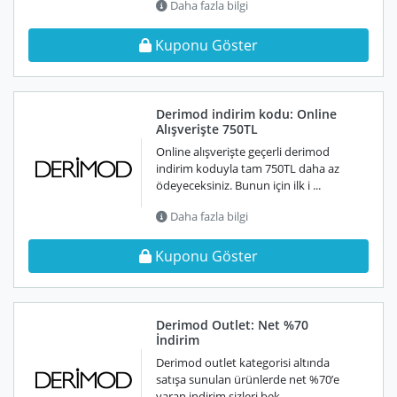
Daha fazla bilgi
Kuponu Göster
Derimod indirim kodu: Online
Alışverişte 750TL
Online alışverişte geçerli derimod
indirim koduyla tam 750TL daha az
ödeyeceksiniz. Bunun için ilk i ...
Daha fazla bilgi
Kuponu Göster
Derimod Outlet: Net %70
İndirim
Derimod outlet kategorisi altında
satışa sunulan ürünlerde net %70’e
varan indirim sizleri bek ...