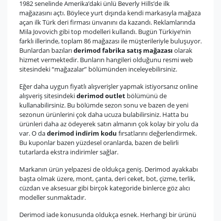
1982 senelinde Amerika’daki ünlü Beverly Hills’de ilk
mağazasını açtı. Böylece yurt dışında kendi markasıyla mağaza
açan ilk Türk deri firması ünvanını da kazandı. Reklamlarında
Mila Jovovich gibi top modelleri kullandı. Bugün Türkiye’nin
farklı illerinde, toplam 86 mağazası ile müşterileriyle buluşuyor.
Bunlardan bazıları
derimod fabrika satış mağazası
olarak
hizmet vermektedir. Bunların hangileri olduğunu resmi web
sitesindeki “mağazalar” bölümünden inceleyebilirsiniz.
Eğer daha uygun fiyatlı alışverişler yapmak istiyorsanız online
alışveriş sitesindeki
derimod outlet
bölümünü de
kullanabilirsiniz. Bu bölümde sezon sonu ve bazen de yeni
sezonun ürünlerini çok daha ucuza bulabilirsiniz. Hatta bu
ürünleri daha az ödeyerek satın almanın çok kolay bir yolu da
var. O da
derimod indirim kodu
fırsatlarını değerlendirmek.
Bu kuponlar bazen yüzdesel oranlarda, bazen de belirli
tutarlarda ekstra indirimler sağlar.
Markanın ürün yelpazesi de oldukça geniş. Derimod ayakkabı
başta olmak üzere, mont, çanta, deri ceket, bot, çizme, terlik,
cüzdan ve aksesuar gibi birçok kategoride binlerce göz alıcı
modeller sunmaktadır.
Derimod iade konusunda oldukça esnek. Herhangi bir ürünü