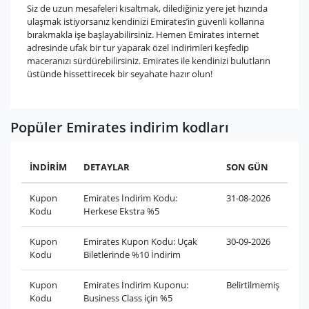
Siz de uzun mesafeleri kısaltmak, dilediğiniz yere jet hızında
ulaşmak istiyorsanız kendinizi Emirates’in güvenli kollarına
bırakmakla işe başlayabilirsiniz. Hemen Emirates internet
adresinde ufak bir tur yaparak özel indirimleri keşfedip
maceranızı sürdürebilirsiniz. Emirates ile kendinizi bulutların
üstünde hissettirecek bir seyahate hazır olun!
Popüler Emirates indirim kodları
İNDİRİM
DETAYLAR
SON GÜN
Kupon
Emirates İndirim Kodu:
31-08-2026
Kodu
Herkese Ekstra %5
Kupon
Emirates Kupon Kodu: Uçak
30-09-2026
Kodu
Biletlerinde %10 İndirim
Kupon
Emirates İndirim Kuponu:
Belirtilmemiş
Kodu
Business Class için %5