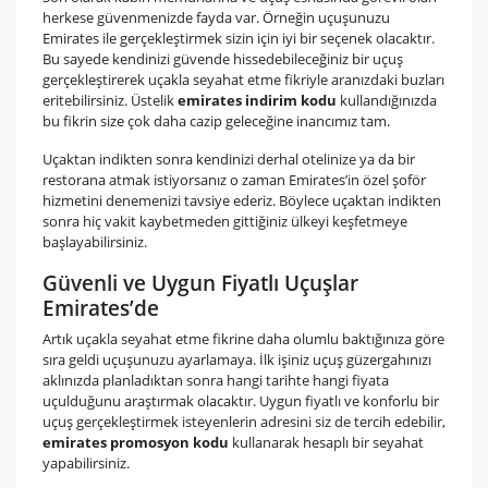
herkese güvenmenizde fayda var. Örneğin uçuşunuzu
Emirates ile gerçekleştirmek sizin için iyi bir seçenek olacaktır.
Bu sayede kendinizi güvende hissedebileceğiniz bir uçuş
gerçekleştirerek uçakla seyahat etme fikriyle aranızdaki buzları
eritebilirsiniz. Üstelik
emirates indirim kodu
kullandığınızda
bu fikrin size çok daha cazip geleceğine inancımız tam.
Uçaktan indikten sonra kendinizi derhal otelinize ya da bir
restorana atmak istiyorsanız o zaman Emirates’in özel şoför
hizmetini denemenizi tavsiye ederiz. Böylece uçaktan indikten
sonra hiç vakit kaybetmeden gittiğiniz ülkeyi keşfetmeye
başlayabilirsiniz.
Güvenli ve Uygun Fiyatlı Uçuşlar
Emirates’de
Artık uçakla seyahat etme fikrine daha olumlu baktığınıza göre
sıra geldi uçuşunuzu ayarlamaya. İlk işiniz uçuş güzergahınızı
aklınızda planladıktan sonra hangi tarihte hangi fiyata
uçulduğunu araştırmak olacaktır. Uygun fiyatlı ve konforlu bir
uçuş gerçekleştirmek isteyenlerin adresini siz de tercih edebilir,
emirates promosyon kodu
kullanarak hesaplı bir seyahat
yapabilirsiniz.