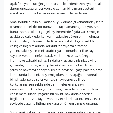
uçak fikri ya da uçağın görüntüsü bile bedeninize veya ruhsal
durumunuza zarar veriyorsa o zaman bir uzman desteği
alarak sorunun kökenlerini keşfetmenizde fayda var.
Ama sorununuzun bu kadar büyük olmadığı kanaatindeyseniz
o zaman öncelikle korkunuzdan kaçmamanız gerekiyor. Ama
bunu aşamalı olarak gerçekleştirmenizde fayda var. Örneğin
uçakta yolculuk ederken yanınızda size güven birinin olması,
korkunuzla yüzleşmenizde ilk adımı olabilir. Eğer özellikle
kalkış ve iniş sıralarında korkunuz artıyorsa o zaman
yanınızdaki kişinin elini tutabilir ya da onunla birlikte sayı
sayarak ve derin nefes alarak korkunuzu en az düzeye
indirmeye çalışabilirsiniz. Bir daha ki uçağa binişinizde yine
güvendiğiniz birisiyle binip hareket esnasında kendi başınızın
çaresine bakmayı deneyebilirsiniz, böylece uçağa yalnız binme
konusunda kendinizi alıştırmış olursunuz. Uçağa bir sonraki
binişinizde ise bu sefer yalnız olmayı deneyebilir ve
korkularınız geri geldiğinde derin nefesler alıp sayı
sayabilirsiniz. Ama bu yöntemi uygulamadan önce mutlaka
kabin memurlarını yaşadığınız sıkıntı hakkında önceden
bilgilendirmenizde fayda var, böylece korkularınızı en yüksek
seviyede yaşama ihtimaline karşı bir önlem almış olursunuz.
Son olarak kabin memurlarına ve uçuş esnasında görevli olan