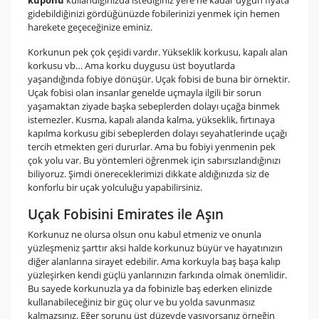
kuponu
kullandığınızda istediğiniz yere ne kadar uygun fiyata
gidebildiğinizi gördüğünüzde fobilerinizi yenmek için hemen
harekete geçeceğinize eminiz.
Korkunun pek çok çeşidi vardır. Yükseklik korkusu, kapalı alan
korkusu vb… Ama korku duygusu üst boyutlarda
yaşandığında fobiye dönüşür. Uçak fobisi de buna bir örnektir.
Uçak fobisi olan insanlar genelde uçmayla ilgili bir sorun
yaşamaktan ziyade başka sebeplerden dolayı uçağa binmek
istemezler. Kusma, kapalı alanda kalma, yükseklik, fırtınaya
kapılma korkusu gibi sebeplerden dolayı seyahatlerinde uçağı
tercih etmekten geri dururlar. Ama bu fobiyi yenmenin pek
çok yolu var. Bu yöntemleri öğrenmek için sabırsızlandığınızı
biliyoruz. Şimdi önereceklerimizi dikkate aldığınızda siz de
konforlu bir uçak yolculuğu yapabilirsiniz.
Uçak Fobisini Emirates ile Aşın
Korkunuz ne olursa olsun onu kabul etmeniz ve onunla
yüzleşmeniz şarttır aksi halde korkunuz büyür ve hayatınızın
diğer alanlarına sirayet edebilir. Ama korkuyla baş başa kalıp
yüzleşirken kendi güçlü yanlarınızın farkında olmak önemlidir.
Bu sayede korkunuzla ya da fobinizle baş ederken elinizde
kullanabileceğiniz bir güç olur ve bu yolda savunmasız
kalmazsınız. Eğer sorunu üst düzeyde yaşıyorsanız örneğin