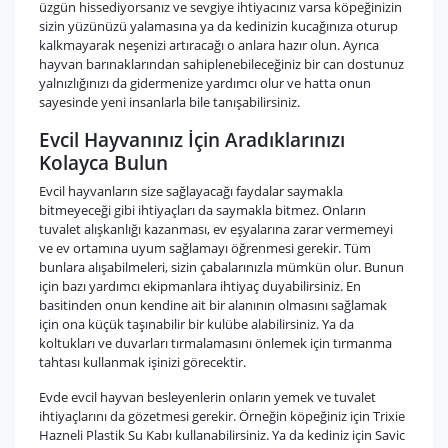
üzgün hissediyorsanız ve sevgiye ihtiyacınız varsa köpeğinizin
sizin yüzünüzü yalamasına ya da kedinizin kucağınıza oturup
kalkmayarak neşenizi artıracağı o anlara hazır olun. Ayrıca
hayvan barınaklarından sahiplenebileceğiniz bir can dostunuz
yalnızlığınızı da gidermenize yardımcı olur ve hatta onun
sayesinde yeni insanlarla bile tanışabilirsiniz.
Evcil Hayvanınız İçin Aradıklarınızı
Kolayca Bulun
Evcil hayvanların size sağlayacağı faydalar saymakla
bitmeyeceği gibi ihtiyaçları da saymakla bitmez. Onların
tuvalet alışkanlığı kazanması, ev eşyalarına zarar vermemeyi
ve ev ortamına uyum sağlamayı öğrenmesi gerekir. Tüm
bunlara alışabilmeleri, sizin çabalarınızla mümkün olur. Bunun
için bazı yardımcı ekipmanlara ihtiyaç duyabilirsiniz. En
basitinden onun kendine ait bir alanının olmasını sağlamak
için ona küçük taşınabilir bir kulübe alabilirsiniz. Ya da
koltukları ve duvarları tırmalamasını önlemek için tırmanma
tahtası kullanmak işinizi görecektir.
Evde evcil hayvan besleyenlerin onların yemek ve tuvalet
ihtiyaçlarını da gözetmesi gerekir. Örneğin köpeğiniz için Trixie
Hazneli Plastik Su Kabı kullanabilirsiniz. Ya da kediniz için Savic