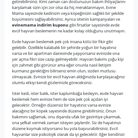
getirebilirsiniz. Kimi zaman can dostunuzun bakım ihtiyaçlarını
karşılamak sizin için zor olsa da hiç meraklanmayın. Evine
Mama sayesinde kedinizin veya köpeğinizin sağlıklı bir şekilde
büyümesini sağlayabilirsiniz. Ayrıca sitenin kampanyaları ve
evinemama indirim kuponu
gibi fırsatlar sayesinde evde
evcil hayvan beslemenin ne kadar kolay olduğunu unutmayın.
Evde hayvan beslemek pek çok insana kötü bir fikir gibi
gelebilir. Özellikle kalabalık bir şehirde yoğun bir hayatınız
varsa ve bir apartman dairesinde yaşıyorsanız evinizde ona
yer açma fikri size cazip gelmeyebilir. Hayvan bakımı çoğu kişi
için zahmet gibi görünür ama eğer onunla nasıl iletişim
kurmanız gerektiğini bilirseniz emin olun, sizden mutlusu
olmayacak. Evinize bir evcil hayvan aldığınızda karşılaşacağınız
olumlu etkiyi kendi gözlerinizle göreceksiniz.
İster kedi, ister balık, ister kaplumbağa besleyin, evde hayvan
beslemek hem evinize hem de size pek çok açıdan iyi
gelecektir. Örneğin düzensiz bir hayatınız varsa evinize
alacağınız bir köpek sayesinde düzene girebilirsiniz. Onun
bakımını sağlamak, onu dışarıda ufak bir gezintiye çıkarmak,
ona şefkat vermek zaman isteyen şeylerdir. Siz de hayatınızı
düzene koymak istiyorsanız bu yola başvurabilirsiniz. Evcil
hayvanlar size psikolojik olarak da iyi gelecektir. Eğer kendinizi