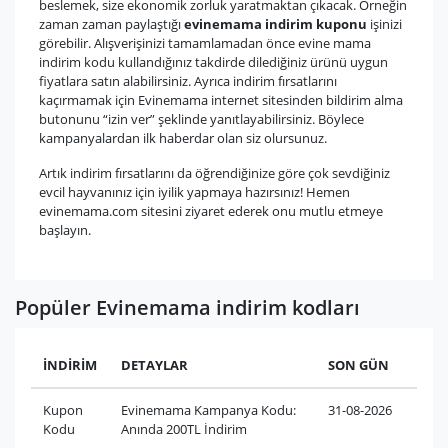
beslemek, size ekonomik zorluk yaratmaktan çıkacak. Örneğin
zaman zaman paylaştığı
evinemama indirim kuponu
işinizi
görebilir. Alışverişinizi tamamlamadan önce evine mama
indirim kodu kullandığınız takdirde dilediğiniz ürünü uygun
fiyatlara satın alabilirsiniz. Ayrıca indirim fırsatlarını
kaçırmamak için Evinemama internet sitesinden bildirim alma
butonunu “izin ver” şeklinde yanıtlayabilirsiniz. Böylece
kampanyalardan ilk haberdar olan siz olursunuz.
Artık indirim fırsatlarını da öğrendiğinize göre çok sevdiğiniz
evcil hayvanınız için iyilik yapmaya hazırsınız! Hemen
evinemama.com sitesini ziyaret ederek onu mutlu etmeye
başlayın.
Popüler Evinemama indirim kodları
İNDİRİM
DETAYLAR
SON GÜN
Kupon
Evinemama Kampanya Kodu:
31-08-2026
Kodu
Anında 200TL İndirim