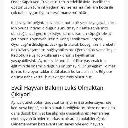
Oscar Kapalı Kedi Tuvaleti’ni tercih edebilirsiniz. Üstelik can
dostunuzun tüm ihtiyaçlarını
evinemama indirim kodu
ile
çok daha uygun fiyata karşılamanız mümkün.
Kedi veya köpeğinizin evinizde mutlu bir şekilde yaşayabilmesi
için oyuna ihtiyacı olduğunu unutmayın. Hafta sonlarınızı
daha eğlenceli geçirmek istiyorsanız o zaman köpeğinizle at-
getir oyunu oynayabilirsiniz. Kong Kemik Yavru Köpek
Oyuncağı’nı dilediğiniz uzaklığa fırlatarak köpeğinizin hareketli
dakikalar yaşamasını sağlayabilirsiniz. Eğer kediniz varsa Trixie
Kediotlu Pelüş Top kullanarak onunla keyifli anlar
yaşayabilirsiniz. Ayrıca evde onunla birlikte yaşamak için
eğitimin de önemli olduğunu unutmayın. Onun eğitimli olması
için bu tarz oyuncakları ödül olarak kullanabilirsiniz. Böylece
onunla daha kaliteli bir vakit geçirmiş olursunuz.
Evcil Hayvan Bakımı Lüks Olmaktan
Çıkıyor!
Ayrıca outlet bölümünde satılan indirimli ürünler sayesinde
kedi veya köpeğiniz için almak istediğiniz ürünlere normalden
daha düşük bir fiyat karşılığında ulaşabilirsiniz. Hemen her
evcil hayvan ürünleri markasını bir arada bulabileceğiniz
Evinemama’nın bazı avantajları sayesinde evcil hayvan