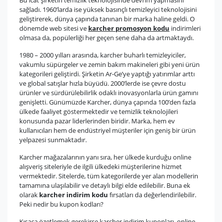
Bu icat şirketin temizlik teknolojisinde devrim yapmasını
sağladı. 1960’larda ise yüksek basınçlı temizleyici teknolojisini
geliştirerek, dünya çapında tanınan bir marka haline geldi. O
dönemde web sitesi ve
karcher promosyon kodu
indirimleri
olmasa da, popülerliği her geçen sene daha da artmaktaydı.
1980 – 2000 yılları arasında, karcher buharlı temizleyiciler,
vakumlu süpürgeler ve zemin bakım makineleri gibi yeni ürün
kategorileri geliştirdi. Şirketin Ar-Ge’ye yaptığı yatırımlar arttı
ve global satışlar hızla büyüdü. 2000’lerde ise çevre dostu
ürünler ve sürdürülebilirlik odaklı inovasyonlarla ürün gamını
genişletti. Günümüzde Karcher, dünya çapında 100’den fazla
ülkede faaliyet göstermektedir ve temizlik teknolojileri
konusunda pazar liderlerinden biridir. Marka, hem ev
kullanıcıları hem de endüstriyel müşteriler için geniş bir ürün
yelpazesi sunmaktadır.
Karcher mağazalarının yanı sıra, her ülkede kurduğu online
alışveriş siteleriyle de ilgili ülkedeki müşterilerine hizmet
vermektedir. Sitelerde, tüm kategorilerde yer alan modellerin
tamamına ulaşılabilir ve detaylı bilgi elde edilebilir. Buna ek
olarak
karcher indirim kodu
fırsatları da değerlendirilebilir.
Peki nedir bu kupon kodları?
Kısaca özetlemek gerekirse karcher indirim kuponları, online