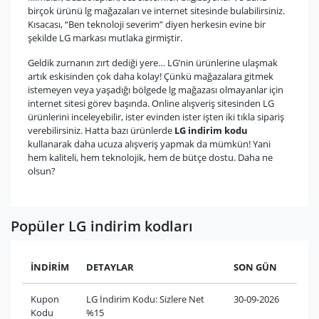
birçok ürünü lg mağazaları ve internet sitesinde bulabilirsiniz.
Kısacası, “Ben teknoloji severim” diyen herkesin evine bir
şekilde LG markası mutlaka girmiştir.
Geldik zurnanın zırt dediği yere… LG’nin ürünlerine ulaşmak
artık eskisinden çok daha kolay! Çünkü mağazalara gitmek
istemeyen veya yaşadığı bölgede lg mağazası olmayanlar için
internet sitesi görev başında. Online alışveriş sitesinden LG
ürünlerini inceleyebilir, ister evinden ister işten iki tıkla sipariş
verebilirsiniz. Hatta bazı ürünlerde
LG indirim kodu
kullanarak daha ucuza alışveriş yapmak da mümkün! Yani
hem kaliteli, hem teknolojik, hem de bütçe dostu. Daha ne
olsun?
Popüler LG indirim kodları
İNDİRİM
DETAYLAR
SON GÜN
Kupon
LG İndirim Kodu: Sizlere Net
30-09-2026
Kodu
%15