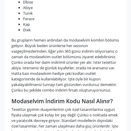
Elbise
Abiye
Tunik
Ferace
Kap
Etek
Bu grupların hemen ardından da modaselvim kombin bölümü
geliyor. Büyük beden ürünlerse her sezonun
vazgeçilmezlerinden. Eğer yılın 365 günü indirim istiyorsanız o
zaman da modaselvim outlet bölümünü ziyaret edebilirsiniz.
Çünkü orada her daim indirimli ürünler yer alır. İster tesettür
abiye, isterseniz de günlük kıyafetler, orada ne ararsanız var.
Hatta bazı modaselvim hediye çeki kodları outlet
kategorisinde de kullanılabiliyor. İşte öyle bir kupon
yakalayabilirseniz turnayı tam gözünden vurdunuz demektir.
Çünkü bu şekilde combo indirim fırsatı oluşturuyorsunuz.
Modaselvim İndirim Kodu Nasıl Alınır?
Tesettür giyimin duayenlerinin çok özel tasarımlarına uygun
fiyata ulaşmak çok kolay bir şey değil. Çünkü o noktada emek
ve yaratıcılık devreye giriyor. Standart modellerin dışındaki
özel tasarımlar, her zaman ulaşılması daha güç ürünlerdir. İşte