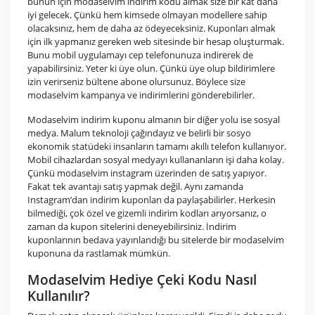
bunun için modaselvim indirim kodu almak size bir kat daha
iyi gelecek. Çünkü hem kimsede olmayan modellere sahip
olacaksınız, hem de daha az ödeyeceksiniz. Kuponları almak
için ilk yapmanız gereken web sitesinde bir hesap oluşturmak.
Bunu mobil uygulamayı cep telefonunuza indirerek de
yapabilirsiniz. Yeter ki üye olun. Çünkü üye olup bildirimlere
izin verirseniz bültene abone olursunuz. Böylece size
modaselvim kampanya ve indirimlerini gönderebilirler.
Modaselvim indirim kuponu almanın bir diğer yolu ise sosyal
medya. Malum teknoloji çağındayız ve belirli bir sosyo
ekonomik statüdeki insanların tamamı akıllı telefon kullanıyor.
Mobil cihazlardan sosyal medyayı kullananların işi daha kolay.
Çünkü modaselvim instagram üzerinden de satış yapıyor.
Fakat tek avantajı satış yapmak değil. Aynı zamanda
Instagram’dan indirim kuponları da paylaşabilirler. Herkesin
bilmediği, çok özel ve gizemli indirim kodları arıyorsanız, o
zaman da kupon sitelerini deneyebilirsiniz. İndirim
kuponlarının bedava yayınlandığı bu sitelerde bir modaselvim
kuponuna da rastlamak mümkün.
Modaselvim Hediye Çeki Kodu Nasıl
Kullanılır?