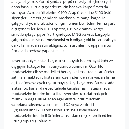
anlayabiliyoruz. Yurt dışındaki popüleritesi yurt içinden çok
daha fazla. Yurt dışı gönderim için bedava kargo fırsatı da
sunuyor. Avrupa ülkelerine €100, Arap ülkelerine $150 üstü
siparişleri ücretsiz gönderir. Modaselvim hangi kargo ile
çalışıyor diye merak edenler için hemen belirtelim. Firma yurt
dışı gönderileri için DHL Express, PTS ve Aramex kargo
şirketleriyle çalışıyor. Yurt içindeyse MNG ve Aras kargoyla
çalışmaktadır. Siz de
modaselvim hediye çeki
kullanarak, ya
da kullanmadan satın aldığınız tüm ürünlerin değişimini bu
firmalarla bedava yapabilirsiniz.
Tesettür abiye elbise, baş örtüsü, büyük beden, ayakkabı ve
dış giyim kategorilerini bünyesinde barındırır. Özellikle
modaselvim elbise modelleri her ay binlerde kadın tarafından
satın alınmaktadır. Instagram üzerinden de satış yapan firma,
dijital dünyaya ayak uydurmayı çok iyi başarmış. Bu noktada
instashop kanalı da epey taleple karşılaşmış. Instagram’da
modaselvim indirim kodu ile alışverişleri ucuzlatmak pek
mümkün değil. Bu yüzden eğer ekstra indirimleriden
yararlanacaksanız web sitesini, IOS veya Android
uygulamalarını kullanmalısınız. Online alışverişlerde
modaselvim indirimli ürünler arasından en çok tercih edilen
ürün grupları şunlardır: