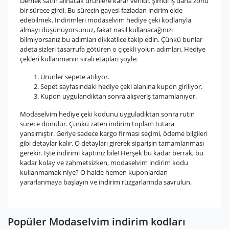
Demek satın alınacak ürünlere karar verildi. Şimdi iş daha zorlu
bir sürece girdi. Bu sürecin gayesi fazladan indrim elde
edebilmek. İndirimleri modaselvim hediye çeki kodlarıyla
almayı düşünüyorsunuz, fakat nasıl kullanacağınızı
bilmiyorsanız bu adımları dikkatlice takip edin. Çünkü bunlar
adeta sizleri tasarrufa götüren o çiçekli yolun adımları. Hediye
çekleri kullanmanın sıralı etapları şöyle:
Ürünler sepete atılıyor.
Sepet sayfasındaki hediye çeki alanına kupon giriliyor.
Kupon uygulandıktan sonra alışveriş tamamlanıyor.
Modaselvim hediye çeki kodunu uyguladıktan sonra rutin
sürece dönülür. Çünkü zaten indirim toplam tutara
yansımıştır. Geriye sadece kargo firması seçimi, ödeme bilgileri
gibi detaylar kalır. O detayları girerek siparişin tamamlanması
gerekir. İşte indirimi kaptınız bile! Herşek bu kadar berrak, bu
kadar kolay ve zahmetsizken, modaselvim indirim kodu
kullanmamak niye? O halde hemen kuponlardan
yararlanmaya başlayın ve indirim rüzgarlarında savrulun.
Popüler Modaselvim indirim kodları