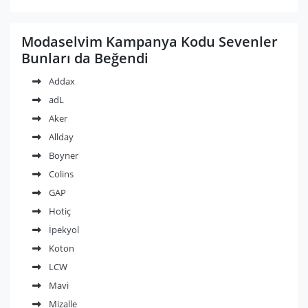
Modaselvim Kampanya Kodu Sevenler
Bunları da Beğendi
Addax
adL
Aker
Allday
Boyner
Colins
GAP
Hotiç
İpekyol
Koton
LCW
Mavi
Mizalle