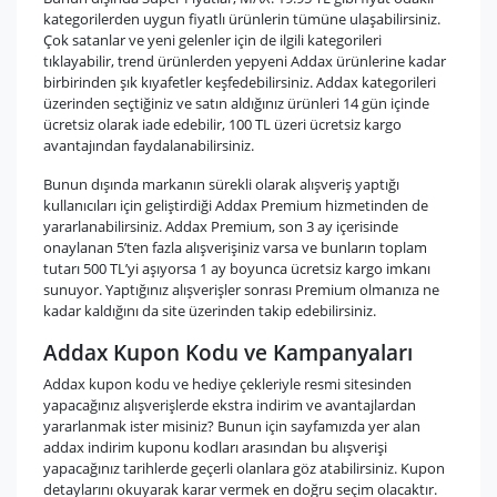
kategorilerden uygun fiyatlı ürünlerin tümüne ulaşabilirsiniz.
Çok satanlar ve yeni gelenler için de ilgili kategorileri
tıklayabilir, trend ürünlerden yepyeni Addax ürünlerine kadar
birbirinden şık kıyafetler keşfedebilirsiniz. Addax kategorileri
üzerinden seçtiğiniz ve satın aldığınız ürünleri 14 gün içinde
ücretsiz olarak iade edebilir, 100 TL üzeri ücretsiz kargo
avantajından faydalanabilirsiniz.
Bunun dışında markanın sürekli olarak alışveriş yaptığı
kullanıcıları için geliştirdiği Addax Premium hizmetinden de
yararlanabilirsiniz. Addax Premium, son 3 ay içerisinde
onaylanan 5’ten fazla alışverişiniz varsa ve bunların toplam
tutarı 500 TL’yi aşıyorsa 1 ay boyunca ücretsiz kargo imkanı
sunuyor. Yaptığınız alışverişler sonrası Premium olmanıza ne
kadar kaldığını da site üzerinden takip edebilirsiniz.
Addax Kupon Kodu ve Kampanyaları
Addax kupon kodu ve hediye çekleriyle resmi sitesinden
yapacağınız alışverişlerde ekstra indirim ve avantajlardan
yararlanmak ister misiniz? Bunun için sayfamızda yer alan
addax indirim kuponu kodları arasından bu alışverişi
yapacağınız tarihlerde geçerli olanlara göz atabilirsiniz. Kupon
detaylarını okuyarak karar vermek en doğru seçim olacaktır.