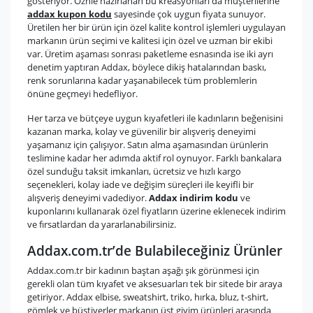
gösteriyor. Öznle hazırlanan bu kreasyonları da müşterilerine
addax kupon kodu
sayesinde çok uygun fiyata sunuyor.
Üretilen her bir ürün için özel kalite kontrol işlemleri uygulayan
markanın ürün seçimi ve kalitesi için özel ve uzman bir ekibi
var. Üretim aşaması sonrası paketleme esnasında ise iki ayrı
denetim yaptıran Addax, böylece dikiş hatalarından baskı,
renk sorunlarına kadar yaşanabilecek tüm problemlerin
önüne geçmeyi hedefliyor.
Her tarza ve bütçeye uygun kıyafetleri ile kadınların beğenisini
kazanan marka, kolay ve güvenilir bir alışveriş deneyimi
yaşamanız için çalışıyor. Satın alma aşamasından ürünlerin
teslimine kadar her adımda aktif rol oynuyor. Farklı bankalara
özel sunduğu taksit imkanları, ücretsiz ve hızlı kargo
seçenekleri, kolay iade ve değişim süreçleri ile keyifli bir
alışveriş deneyimi vadediyor.
Addax indirim kodu
ve
kuponlarını kullanarak özel fiyatların üzerine eklenecek indirim
ve fırsatlardan da yararlanabilirsiniz.
Addax.com.tr’de Bulabileceğiniz Ürünler
Addax.com.tr bir kadının baştan aşağı şık görünmesi için
gerekli olan tüm kıyafet ve aksesuarları tek bir sitede bir araya
getiriyor. Addax elbise, sweatshirt, triko, hırka, bluz, t-shirt,
gömlek ve büstiyerler markanın üst giyim ürünleri arasında