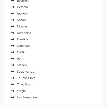
Beymen
Defacto
İpekyol
Koton
Mizalle
Modanisa
Nautica
Nine West
OXXO
Penti
Sateen
Stradivarius
Touché Privé
Triko Mısırlı
Yargıcı
Les Benjamins