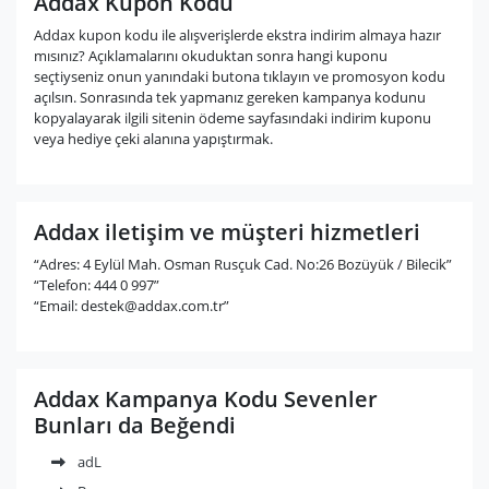
Addax Kupon Kodu
Addax kupon kodu ile alışverişlerde ekstra indirim almaya hazır
mısınız? Açıklamalarını okuduktan sonra hangi kuponu
seçtiyseniz onun yanındaki butona tıklayın ve promosyon kodu
açılsın. Sonrasında tek yapmanız gereken kampanya kodunu
kopyalayarak ilgili sitenin ödeme sayfasındaki indirim kuponu
veya hediye çeki alanına yapıştırmak.
Addax iletişim ve müşteri hizmetleri
“Adres: 4 Eylül Mah. Osman Rusçuk Cad. No:26 Bozüyük / Bilecik”
“Telefon: 444 0 997”
“Email:
destek@addax.com.tr
”
Addax Kampanya Kodu Sevenler
Bunları da Beğendi
adL