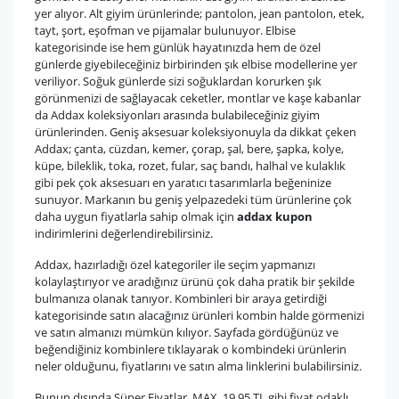
yer alıyor. Alt giyim ürünlerinde; pantolon, jean pantolon, etek,
tayt, şort, eşofman ve pijamalar bulunuyor. Elbise
kategorisinde ise hem günlük hayatınızda hem de özel
günlerde giyebileceğiniz birbirinden şık elbise modellerine yer
veriliyor. Soğuk günlerde sizi soğuklardan korurken şık
görünmenizi de sağlayacak ceketler, montlar ve kaşe kabanlar
da Addax koleksiyonları arasında bulabileceğiniz giyim
ürünlerinden. Geniş aksesuar koleksiyonuyla da dikkat çeken
Addax; çanta, cüzdan, kemer, çorap, şal, bere, şapka, kolye,
küpe, bileklik, toka, rozet, fular, saç bandı, halhal ve kulaklık
gibi pek çok aksesuarı en yaratıcı tasarımlarla beğeninize
sunuyor. Markanın bu geniş yelpazedeki tüm ürünlerine çok
daha uygun fiyatlarla sahip olmak için
addax kupon
indirimlerini değerlendirebilirsiniz.
Addax, hazırladığı özel kategoriler ile seçim yapmanızı
kolaylaştırıyor ve aradığınız ürünü çok daha pratik bir şekilde
bulmanıza olanak tanıyor. Kombinleri bir araya getirdiği
kategorisinde satın alacağınız ürünleri kombin halde görmenizi
ve satın almanızı mümkün kılıyor. Sayfada gördüğünüz ve
beğendiğiniz kombinlere tıklayarak o kombindeki ürünlerin
neler olduğunu, fiyatlarını ve satın alma linklerini bulabilirsiniz.
Bunun dışında Süper Fiyatlar, MAX. 19.95 TL gibi fiyat odaklı