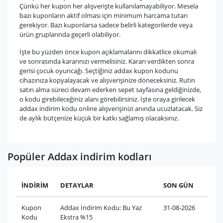
Çünkü her kupon her alışverişte kullanılamayabiliyor. Mesela
bazı kuponların aktif olması için minimum harcama tutarı
gerekiyor. Bazı kuponlarsa sadece belirli kategorilerde veya
ürün gruplarında geçerli olabiliyor.
İşte bu yüzden önce kupon açıklamalarını dikkatlice okumalı
ve sonrasında kararınızı vermelisiniz. Kararı verdikten sonra
gerisi çocuk oyuncağı. Seçtiğiniz addax kupon kodunu
cihazınıza kopyalayacak ve alışverişinize döneceksiniz. Rutin
satın alma süreci devam ederken sepet sayfasına geldiğinizde,
o kodu girebileceğiniz alanı görebilirsiniz. İşte oraya girilecek
addax indirim kodu online alışverişinizi anında ucuzlatacak. Siz
de aylık bütçenize küçük bir katkı sağlamış olacaksınız.
Popüler Addax indirim kodları
İNDİRİM
DETAYLAR
SON GÜN
Kupon
Addax İndirim Kodu: Bu Yaz
31-08-2026
Kodu
Ekstra %15