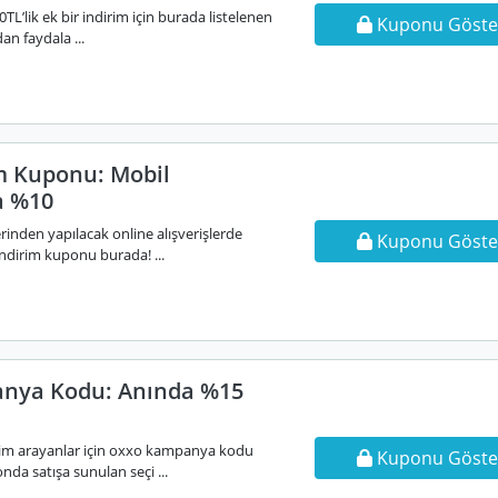
0TL’lik ek bir indirim için burada listelenen
Kuponu Göste
n faydala ...
m Kuponu: Mobil
a %10
inden yapılacak online alışverişlerde
Kuponu Göste
indirim kuponu burada! ...
nya Kodu: Anında %15
rim arayanlar için oxxo kampanya kodu
Kuponu Göste
nda satışa sunulan seçi ...