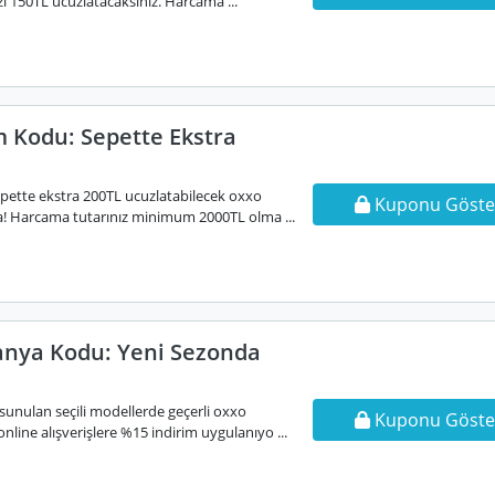
izi 150TL ucuzlatacaksınız. Harcama ...
m Kodu: Sepette Ekstra
sepette ekstra 200TL ucuzlatabilecek oxxo
Kuponu Göste
! Harcama tutarınız minimum 2000TL olma ...
nya Kodu: Yeni Sezonda
sunulan seçili modellerde geçerli oxxo
Kuponu Göste
line alışverişlere %15 indirim uygulanıyo ...