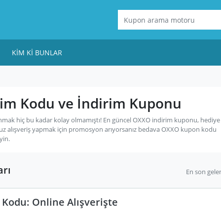
KIM KI BUNLAR
im Kodu ve İndirim Kuponu
mak hiç bu kadar kolay olmamıştı! En güncel OXXO indirim kuponu, hediye 
uz alışveriş yapmak için promosyon arıyorsanız bedava OXXO kupon kodu
yin.
arı
En son gele
Kodu: Online Alışverişte