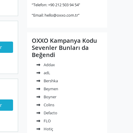
“Telefon: +90 212 503 94 54”
“Email:
hello@oxxo.com.tr
”
OXXO Kampanya Kodu
Sevenler Bunları da
r
Beğendi
Addax
adL
Bershka
Beymen
Boyner
r
Colins
Defacto
FLO
Hotiç