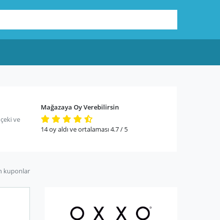
Mağazaya Oy Verebilirsin
çeki ve
14
oy aldı ve ortalaması
4.7
/ 5
n kuponlar