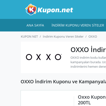
ANA SAYFA
İNDIRIM KUPONU VEREN SITELER
KUPON NET
İndirim Kuponu Veren Siteler
OXXO
OXXO İndir
OXXO indirim kodu kullan
kampanyaları burada. Uc
indirimlerini hemen dene
OXXO İndirim Kuponu ve Kampanyal
Oxxo Kupon 
200TL