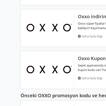
Oxxo indiri
Oxxo süper fiyatlar
bekliyor! Kaçırmamak 
Daha fazla bilgi
Oxxo Kupon 
Sepet aşamasında si
kupon kodu var! Tüm 
Daha fazla bilgi
Önceki OXXO promosyon kodu ve hedi