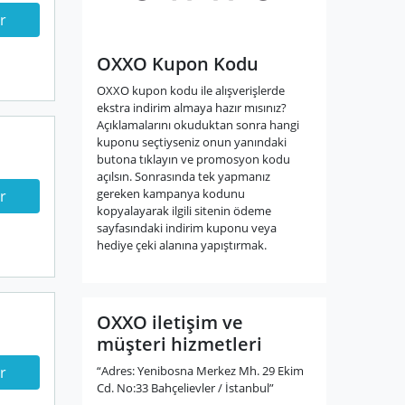
r
OXXO Kupon Kodu
OXXO kupon kodu ile alışverişlerde
ekstra indirim almaya hazır mısınız?
Açıklamalarını okuduktan sonra hangi
kuponu seçtiyseniz onun yanındaki
butona tıklayın ve promosyon kodu
açılsın. Sonrasında tek yapmanız
gereken kampanya kodunu
r
kopyalayarak ilgili sitenin ödeme
sayfasındaki indirim kuponu veya
hediye çeki alanına yapıştırmak.
OXXO iletişim ve
müşteri hizmetleri
“Adres: Yenibosna Merkez Mh. 29 Ekim
r
Cd. No:33 Bahçelievler / İstanbul”