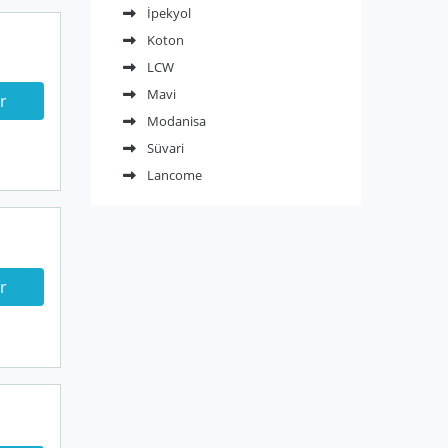
İpekyol
Koton
LCW
Mavi
r
Modanisa
Süvari
Lancome
r