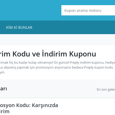
KIM KI BUNLAR
irim Kodu ve İndirim Kuponu
nmak hiç bu kadar kolay olmamıştı! En güncel Preply indirim kuponu, hediye
uz alışveriş yapmak için promosyon arıyorsanız bedava Preply kupon kodu
yin.
arı
En son gele
osyon Kodu: Karşınızda
irim