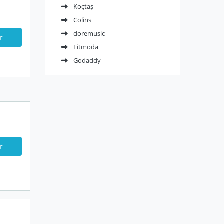
Koçtaş
Colins
doremusic
r
Fitmoda
Godaddy
r