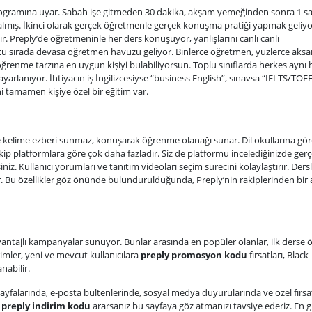
programına uyar. Sabah işe gitmeden 30 dakika, akşam yemeğinden sonra 1 sa
mış. İkinci olarak gerçek öğretmenle gerçek konuşma pratiği yapmak geliyor
 Preply’de öğretmeninle her ders konuşuyor, yanlışlarını canlı canlı
çüncü sırada devasa öğretmen havuzu geliyor. Binlerce öğretmen, yüzlerce aksa
öğrenme tarzına en uygun kişiyi bulabiliyorsun. Toplu sınıflarda herkes aynı 
lanıyor. İhtiyacın iş İngilizcesiyse “business English”, sınavsa “IELTS/TOEF
amamen kişiye özel bir eğitim var.
 kelime ezberi sunmaz, konuşarak öğrenme olanağı sunar. Dil okullarına gör
p platformlara göre çok daha fazladır. Siz de platformu incelediğinizde ger
z. Kullanıcı yorumları ve tanıtım videoları seçim sürecini kolaylaştırır. Ders
ır. Bu özellikler göz önünde bulundurulduğunda, Preply’nin rakiplerinden bir
vantajlı kampanyalar sunuyor. Bunlar arasında en popüler olanlar, ilk derse ö
imler, yeni ve mevcut kullanıcılara
preply promosyon kodu
fırsatları, Black
nabilir.
yfalarında, e-posta bültenlerinde, sosyal medya duyurularında ve özel fırsa
r
preply indirim kodu
ararsanız bu sayfaya göz atmanızı tavsiye ederiz. En 