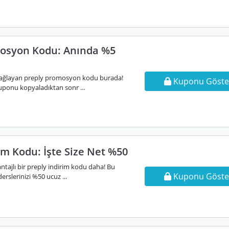
osyon Kodu: Anında %5
sağlayan preply promosyon kodu burada!
Kuponu Göste
uponu kopyaladıktan sonr ...
im Kodu: İşte Size Net %50
antajlı bir preply indirim kodu daha! Bu
Kuponu Göste
rslerinizi %50 ucuz ...