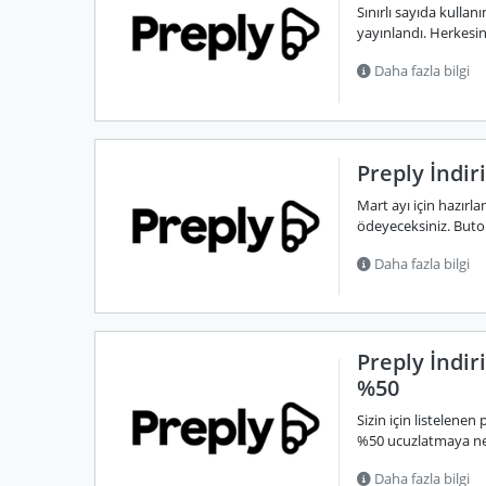
Sınırlı sayıda kullan
yayınlandı. Herkesi
Daha fazla bilgi
Preply İndir
Mart ayı için hazırl
ödeyeceksiniz. Buto
Daha fazla bilgi
Preply İndir
%50
Sizin için listelenen
%50 ucuzlatmaya ne 
Daha fazla bilgi