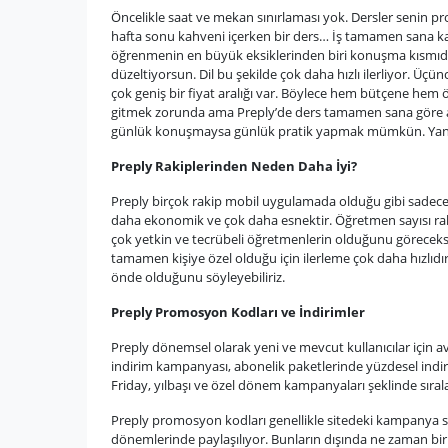
Öncelikle saat ve mekan sınırlaması yok. Dersler senin 
hafta sonu kahveni içerken bir ders… İş tamamen sana kal
öğrenmenin en büyük eksiklerinden biri konuşma kısmıdır.
düzeltiyorsun. Dil bu şekilde çok daha hızlı ilerliyor. Ü
çok geniş bir fiyat aralığı var. Böylece hem bütçene hem 
gitmek zorunda ama Preply’de ders tamamen sana göre ayar
günlük konuşmaysa günlük pratik yapmak mümkün. Yani t
Preply Rakiplerinden Neden Daha İyi?
Preply birçok rakip mobil uygulamada olduğu gibi sadece
daha ekonomik ve çok daha esnektir. Öğretmen sayısı raki
çok yetkin ve tecrübeli öğretmenlerin olduğunu göreceksini
tamamen kişiye özel olduğu için ilerleme çok daha hızlıd
önde olduğunu söyleyebiliriz.
Preply Promosyon Kodları ve İndirimler
Preply dönemsel olarak yeni ve mevcut kullanıcılar için a
indirim kampanyası, abonelik paketlerinde yüzdesel indir
Friday, yılbaşı ve özel dönem kampanyaları şeklinde sırala
Preply promosyon kodları genellikle sitedeki kampanya sa
dönemlerinde paylaşılıyor. Bunların dışında ne zaman bi