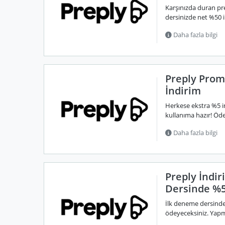
Karşınızda duran p
dersinizde net %50 in
Daha fazla bilgi
Preply Prom
İndirim
Herkese ekstra %5 
kullanıma hazır! Öde
Daha fazla bilgi
Preply İndi
Dersinde %
İlk deneme dersinde
ödeyeceksiniz. Yapma