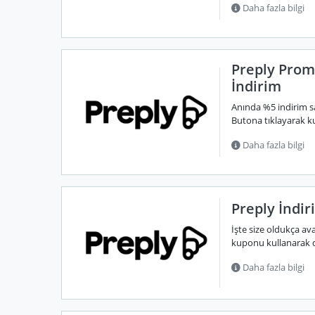
Daha fazla bilgi
Preply Prom
İndirim
Anında %5 indirim 
Butona tıklayarak k
Daha fazla bilgi
Preply İndir
İşte size oldukça av
kuponu kullanarak de
Daha fazla bilgi