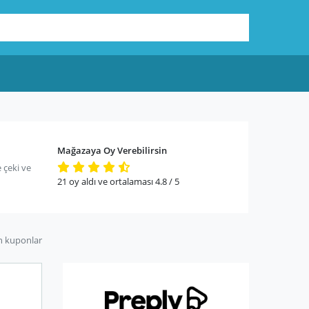
Mağazaya Oy Verebilirsin
 çeki ve
21
oy aldı ve ortalaması
4.8
/ 5
n kuponlar