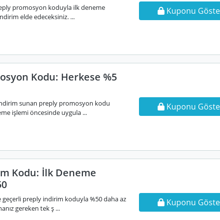
reply promosyon koduyla ilk deneme
Kuponu Göste
dirim elde edeceksiniz. ...
osyon Kodu: Herkese %5
indirim sunan preply promosyon kodu
Kuponu Göste
me işlemi öncesinde uygula ...
rim Kodu: İlk Deneme
50
 geçerli preply indirim koduyla %50 daha az
Kuponu Göste
nız gereken tek ş ...