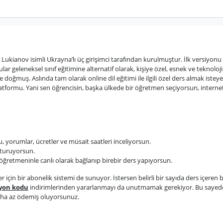
 Lukianov isimli Ukrayna’lı üç girişimci tarafından kurulmuştur. İlk versiyonu
ar geleneksel sınıf eğitimine alternatif olarak, kişiye özel, esnek ve teknoloj
doğmuş. Aslında tam olarak online dil eğitimi ile ilgili özel ders almak isteye
latformu. Yani sen öğrencisin, başka ülkede bir öğretmen seçiyorsun, interne
, yorumlar, ücretler ve müsait saatleri inceliyorsun.
şturuyorsun.
ğretmeninle canlı olarak bağlanıp birebir ders yapıyorsun.
için bir abonelik sistemi de sunuyor. İstersen belirli bir sayıda ders içeren b
yon kodu
indirimlerinden yararlanmayı da unutmamak gerekiyor. Bu sayed
 daha az ödemiş oluyorsunuz.