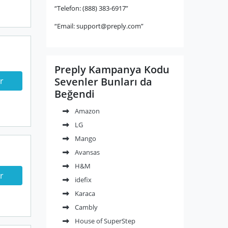
“Telefon: (888) 383-6917”
“Email:
support@preply.com
”
Preply Kampanya Kodu
Sevenler Bunları da
r
Beğendi
Amazon
LG
Mango
Avansas
H&M
r
idefix
Karaca
Cambly
House of SuperStep