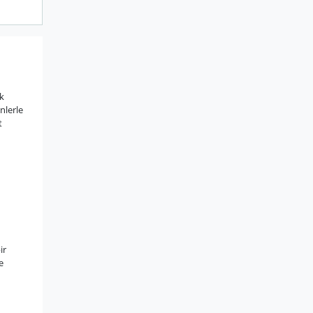
ik
nlerle
t
ir
e