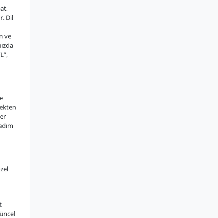
at,
. Dil
n ve
hızda
L”,
e
çekten
ler
 adım
zel
t
güncel