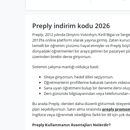
Preply indirim kodu 2026
Preply, 2012 yılında Dmytro Voloshyn, Kirill Bigai ve Serge
2013’te online platform olarak yayına girmiş. Zaten kurucul
temelli bir öğrenim çözümü hayal etmişler ve Preply böyle 
dünyadaki öğretmenleri bir araya getiren bir pazaryeri p
üzerinden birebir derse giriyorsun.
Sistemin çalışma mantığı oldukça basit:
Siteye giriyorsun, hedef dilini seçiyorsun.
Öğretmenlerin profillerine bakarak tanıtım videosu
Sana uyan öğretmeni bulup bir deneme dersi olu
Ders gününde bilgisayarından veya telefonundan ö
Bu arada Preply, dersleri daha düzenli götürmek isteyenler 
plan seçebiliyorsun. Satın alma sırasında
preply promos
İngilizce veya öğrenmek istediğiniz farklı bir dil için çok
Preply Kullanmanın Avantajları Nelerdir?