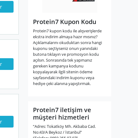
r
Protein7 Kupon Kodu
Protein7 kupon kodu ile alışverişlerde
ekstra indirim almaya hazır mısınız?
Açıklamalarını okuduktan sonra hangi
kuponu seçtiyseniz onun yanındaki
butona tıklayın ve promosyon kodu
açılsın. Sonrasında tek yapmanız
r
gereken kampanya kodunu
kopyalayarak ilgili sitenin ödeme
sayfasındaki indirim kuponu veya
hediye çeki alanına yapıştırmak.
Protein7 iletişim ve
müşteri hizmetleri
r
“Adres: Tokatköy Mh. Akbaba Cad.
No:43/A Beykoz / İstanbul”
“Telefon: 0850 255 07 07”