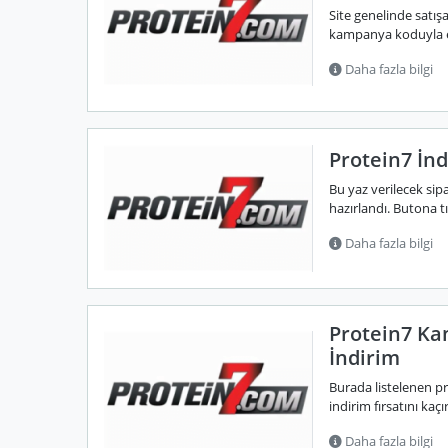
Site genelinde satış
kampanya koduyla ek
Daha fazla bilgi
Protein7 İn
Bu yaz verilecek sipa
hazırlandı. Butona tı
Daha fazla bilgi
Protein7 Ka
İndirim
Burada listelenen 
indirim fırsatını kaç
Daha fazla bilgi