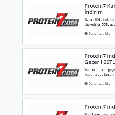
Protein7 Ka
İndirim
Sizlere 50TL indiri
alışverişleri 50TL ucu
Daha fazla bilgi
Protein7 in
Geçerli 30TL
Tüm ürünlerde geçerl
kuponla yapılan onlin
Daha fazla bilgi
Protein7 in
Tüm kategorilerde g