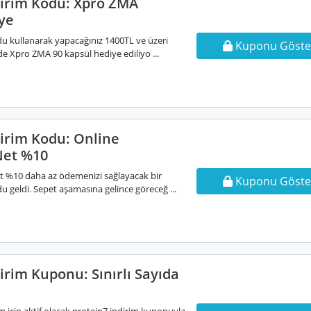
dirim Kodu: Xpro ZMA
ye
du kullanarak yapacağınız 1400TL ve üzeri
Kuponu Göste
nide Xpro ZMA 90 kapsül hediye ediliyo ...
dirim Kodu: Online
Net %10
net %10 daha az ödemenizi sağlayacak bir
Kuponu Göste
u geldi. Sepet aşamasına gelince göreceğ ...
irim Kuponu: Sınırlı Sayıda