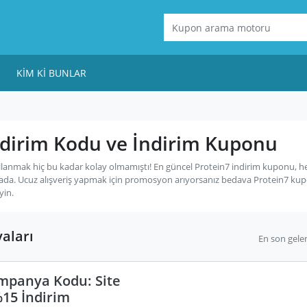
KIM KI BUNLAR
ndirim Kodu ve İndirim Kuponu
llanmak hiç bu kadar kolay olmamıştı! En güncel Protein7 indirim kuponu, h
ada. Ucuz alışveriş yapmak için promosyon arıyorsanız bedava Protein7 ku
yin.
aları
En son gele
mpanya Kodu: Site
15 İndirim