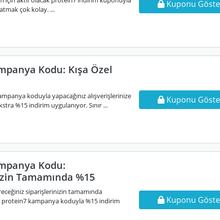
nım için aktif olacak protein7 indirim kuponuyla
Kuponu Göste
atmak çok kolay. ...
mpanya Kodu: Kışa Özel
ampanya koduyla yapacağınız alışverişlerinize
Kuponu Göste
tra %15 indirim uygulanıyor. Sınır ...
ampanya Kodu:
nizin Tamamında %15
receğiniz siparişlerinizin tamamında
Kuponu Göste
z protein7 kampanya koduyla %15 indirim