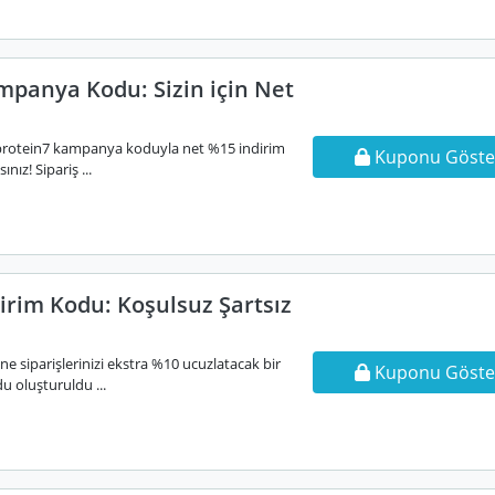
mpanya Kodu: Sizin için Net
en protein7 kampanya koduyla net %15 indirim
Kuponu Göste
ınız! Sipariş ...
irim Kodu: Koşulsuz Şartsız
ne siparişlerinizi ekstra %10 ucuzlatacak bir
Kuponu Göste
u oluşturuldu ...