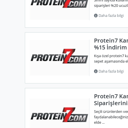
Sınırlı sayıda kulla
siparişleri %20 ucuzl
Daha fazla bilgi
Protein7 Ka
%15 İndirim
Kışa özel protein7 k
sepet aşamasında eks
Daha fazla bilgi
Protein7 K
Siparişleri
Seçili ürünlerden ve
faydalanabileceğini
elde ...