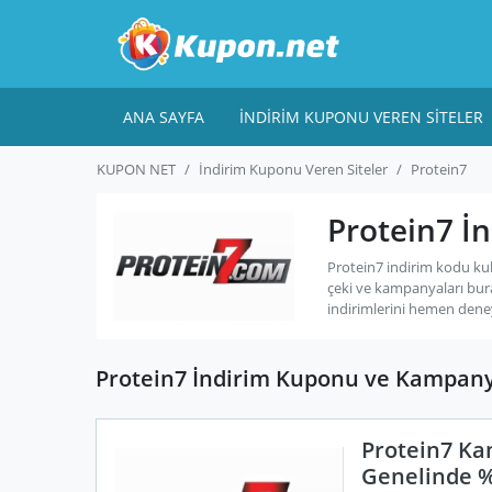
ANA SAYFA
İNDIRIM KUPONU VEREN SITELER
KUPON NET
İndirim Kuponu Veren Siteler
Protein7
Protein7 İ
Protein7 indirim kodu ku
çeki ve kampanyaları bur
indirimlerini hemen dene
Protein7 İndirim Kuponu ve Kampany
Protein7 Ka
Genelinde %