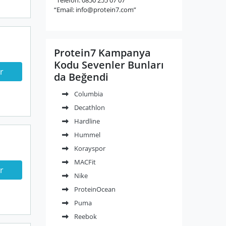
“Email:
info@protein7.com
”
Protein7 Kampanya
Kodu Sevenler Bunları
r
da Beğendi
Columbia
Decathlon
Hardline
Hummel
Korayspor
MACFit
r
Nike
ProteinOcean
Puma
Reebok