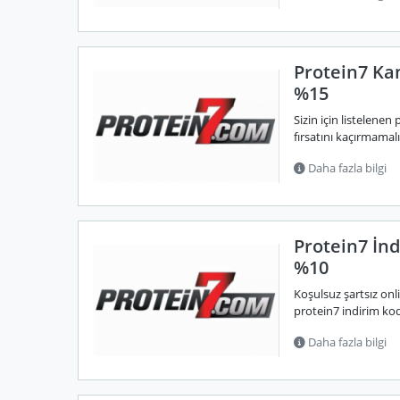
Protein7 Ka
%15
Sizin için listelen
fırsatını kaçırmamalıs
Daha fazla bilgi
Protein7 İnd
%10
Koşulsuz şartsız onli
protein7 indirim kod
Daha fazla bilgi