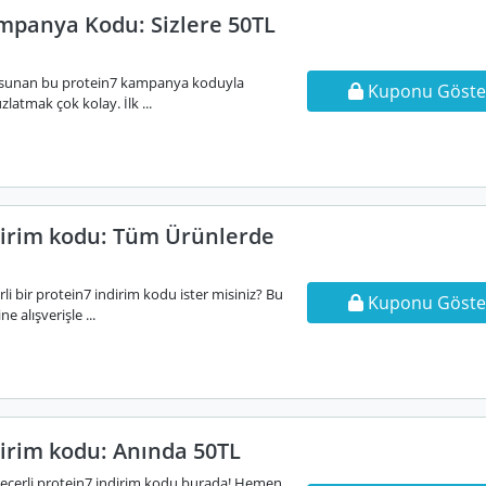
mpanya Kodu: Sizlere 50TL
m sunan bu protein7 kampanya koduyla
Kuponu Göste
zlatmak çok kolay. İlk ...
dirim kodu: Tüm Ürünlerde
i bir protein7 indirim kodu ister misiniz? Bu
Kuponu Göste
e alışverişle ...
dirim kodu: Anında 50TL
eçerli protein7 indirim kodu burada! Hemen