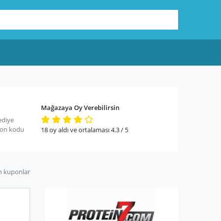
Mağazaya Oy Verebilirsin
ediye
pon kodu
18
oy aldı ve ortalaması
4.3
/ 5
n kuponlar