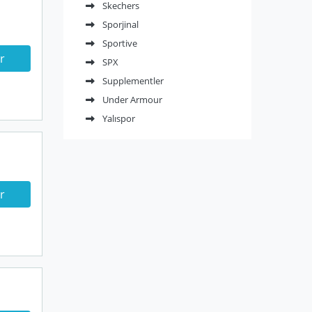
Skechers
Sporjinal
Sportive
r
SPX
Supplementler
Under Armour
Yalıspor
r