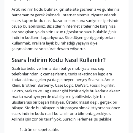
Artık indirim kodu bulmak için site site gezmeniz ve günlerinizi
harcamanıza gerek kalmadı. İnternet sitemizi ziyaret ederek
sears kupon kodu nasıl kazanılır sorusuna saniyeler içerisinde
cevap bulabilirsiniz. Biz sizlerin internet sitelerinde karşınıza
ara sıra çıkan ya da sizin uzun uğraşlar sonucu bulabildiğiniz
indirim kodlarını toparlıyoruz. Size düşen geniş geniş onları
kullanmak. Krallara layık bu rahatlığı yaşayın diye
çalışmalarımıza son sürat devam ediyoruz.
Sears İndirim Kodu Nasıl Kullanılır?
Gazlı barbekü ve fırınlardan bahçe mobilyalarına, cep
telefonlarından iç çamaşırlarına, tenis raketinden legolara
kadar aklınıza gelen ya da gelmeyen herşey Sears’da. Anne
Klein, Brother, Burberry, Case Logic, DeWalt, Fossil, Fujifilm,
GoPro, Makita ve Tag Heuer gibi birbirleriyle bu kadar alakasız
marka nasıl aynı yerde olabiliyor diyebilirsiniz. İşte bu
uluslararası bir başarı hikayesi. Üstelik masal değil, gerçek bir
hikaye. Siz de bu hikayenin bir parçası olmak istiyorsanız önce
sears indirim kodu nasıl kullanılır onu bilmeniz gerekiyor.
Aslında işin zor bir tarafı yok. Sürecin ilerlemesi şu şekilde:
Ürünler sepete atılır.