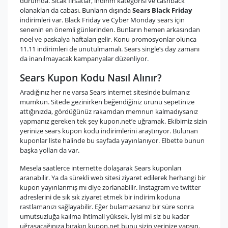
durumda. Sıcak fırsatlar, indirim kategorisi ve cashback
olanakları da cabası. Bunların dışında
Sears Black Friday
indirimleri var. Black Friday ve Cyber Monday sears için
senenin en önemli günlerinden. Bunların hemen arkasından
noel ve paskalya haftaları gelir. Konu promosyonlar olunca
11.11 indirimleri de unutulmamalı. Sears single’s day zamanı
da inanılmayacak kampanyalar düzenliyor.
Sears Kupon Kodu Nasıl Alınır?
Aradığınız her ne varsa Sears internet sitesinde bulmanız
mümkün. Sitede gezinirken beğendiğiniz ürünü sepetinize
attığınızda, gördüğünüz rakamdan memnun kalmadıysanız
yapmanız gereken tek şey kupon.net’e uğramak. Ekibimiz sizin
yerinize sears kupon kodu indirimlerini araştırıyor. Bulunan
kuponlar liste halinde bu sayfada yayınlanıyor. Elbette bunun
başka yolları da var.
Mesela saatlerce internette dolaşarak Sears kuponları
aranabilir. Ya da sürekli web sitesi ziyaret edilerek herhangi bir
kupon yayınlanmış mı diye zorlanabilir. Instagram ve twitter
adreslerini de sık sık ziyaret etmek bir indirim koduna
rastlamanızı sağlayabilir. Eğer bulamazsanız bir süre sonra
umutsuzluğa kaılma ihtimali yüksek. İyisi mi siz bu kadar
uğraşacağınıza bırakın kupon.net bunu sizin yerinize yapsın.