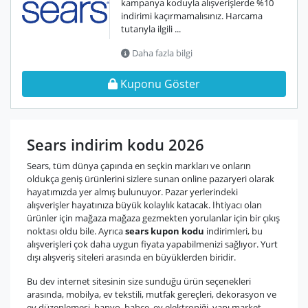
kampanya koduyla alışverişlerde %10
indirimi kaçırmamalısınız. Harcama
tutarıyla ilgili ...
Daha fazla bilgi
Kuponu Göster
Sears indirim kodu 2026
Sears, tüm dünya çapında en seçkin markları ve onların
oldukça geniş ürünlerini sizlere sunan online pazaryeri olarak
hayatımızda yer almış bulunuyor. Pazar yerlerindeki
alışverişler hayatınıza büyük kolaylık katacak. İhtiyacı olan
ürünler için mağaza mağaza gezmekten yorulanlar için bir çıkış
noktası oldu bile. Ayrıca
sears kupon kodu
indirimleri, bu
alışverişleri çok daha uygun fiyata yapabilmenizi sağlıyor. Yurt
dışı alışveriş siteleri arasında en büyüklerden biridir.
Bu dev internet sitesinin size sunduğu ürün seçenekleri
arasında, mobilya, ev tekstili, mutfak gereçleri, dekorasyon ve
ev düzenlemesi, banyo, bahçe, ev elektroniği, yapı market