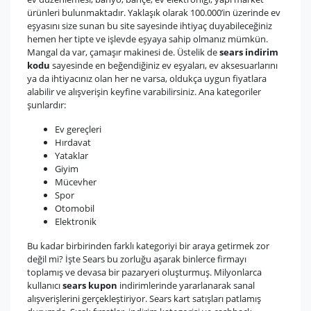
ürünleri bulunmaktadır. Yaklaşık olarak 100.000’in üzerinde ev
eşyasını size sunan bu site sayesinde ihtiyaç duyabileceğiniz
hemen her tipte ve işlevde eşyaya sahip olmanız mümkün.
Mangal da var, çamaşır makinesi de. Üstelik de
sears indirim
kodu
sayesinde en beğendiğiniz ev eşyaları, ev aksesuarlarını
ya da ihtiyacınız olan her ne varsa, oldukça uygun fiyatlara
alabilir ve alışverişin keyfine varabilirsiniz. Ana kategoriler
şunlardır:
Ev gereçleri
Hırdavat
Yataklar
Giyim
Mücevher
Spor
Otomobil
Elektronik
Bu kadar birbirinden farklı kategoriyi bir araya getirmek zor
değil mi? İşte Sears bu zorluğu aşarak binlerce firmayı
toplamış ve devasa bir pazaryeri oluşturmuş. Milyonlarca
kullanıcı
sears kupon
indirimlerinde yararlanarak sanal
alışverişlerini gerçekleştiriyor. Sears kart satışları patlamış