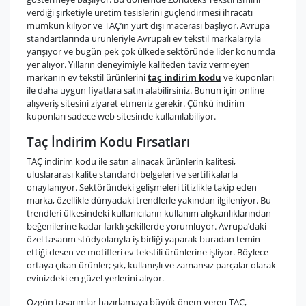
verdiği şirketiyle üretim tesislerini güçlendirmesi ihracatı
mümkün kılıyor ve TAÇ’ın yurt dışı macerası başlıyor. Avrupa
standartlarında ürünleriyle Avrupalı ev tekstil markalarıyla
yarışıyor ve bugün pek çok ülkede sektöründe lider konumda
yer alıyor. Yılların deneyimiyle kaliteden taviz vermeyen
markanın ev tekstil ürünlerini
taç indirim kodu
ve kuponları
ile daha uygun fiyatlara satın alabilirsiniz. Bunun için online
alışveriş sitesini ziyaret etmeniz gerekir. Çünkü indirim
kuponları sadece web sitesinde kullanılabiliyor.
Taç İndirim Kodu Fırsatları
TAÇ indirim kodu ile satın alınacak ürünlerin kalitesi,
uluslararası kalite standardı belgeleri ve sertifikalarla
onaylanıyor. Sektöründeki gelişmeleri titizlikle takip eden
marka, özellikle dünyadaki trendlerle yakından ilgileniyor. Bu
trendleri ülkesindeki kullanıcıların kullanım alışkanlıklarından
beğenilerine kadar farklı şekillerde yorumluyor. Avrupa’daki
özel tasarım stüdyolarıyla iş birliği yaparak buradan temin
ettiği desen ve motifleri ev tekstili ürünlerine işliyor. Böylece
ortaya çıkan ürünler; şık, kullanışlı ve zamansız parçalar olarak
evinizdeki en güzel yerlerini alıyor.
Özgün tasarımlar hazırlamaya büyük önem veren TAÇ,