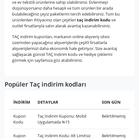
ve ev tekstili ürünlerine sahip olabilirsiniz. Evlenmeyi
düşünüyorsanız daha hesaplı ve tüm ürünleri bir arada
bulabileceğiniz çeyiz paketlerini tercih edebilirsiniz. Tüm bu
ürünlerden ihtiyacınız olan çeşitleri
taç indirim kodu
ve
outlet fırsatlarıyla satın alarak avantaj kazanabilirsiniz.
TAÇ indirim kuponları, markanın online alışveriş sitesi
üzerinden yapacağınız alışverişlerde çeşitli fırsatlarla
alışverişlerinizi daha ekonomik hale getiriyor. Size avantaj
sağlayacak güncel TAÇ indirim kodu ve hediye çeklerini
görmek için sayfamıza göz atabilirsiniz.
Popüler Taç indirim kodları
İNDİRİM
DETAYLAR
SON GÜN
Kupon
Taç İndirim Kuponu: Mobil
Belirtilmemiş
Kodu
Uygulamada %15
Kupon
Taç İndirim Kodu: Alt Limitsiz
Belirtilmemiş