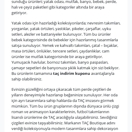
sunduğu ürünleri; yatak odası, mutfak, banyo, bebek, perde,
halı ve çeyiz paketleri gibi kategoriler altında bir araya
getiriyor.
Yatak odası için hazırladığı koleksiyonlarda; nevresim takımları,
yorganlar, yatak örtüleri, yastıklar, pikeler, çarşaflar, uyku
setleri, alezler ve battaniyeler bulunuyor. Tüm bu ürünler
bebek kategorisinde de bebekler için hazırlanmış tasarımlarla
satışa sunuluyor. Yemek ve kahvaltı takımları, çatal – bıçaklar,
masa örtüleri, önlükler, tencere setleri, çaydanlıklar, cam
ürünler ise mutfak kategorisinde bir araya getiriliyor.
Yumuşacık havlular, bornoz takımları, banyo paspasları,
çamaşır sepetleri de banyonuza şıklık katmak için sizi bekliyor.
Bu ürünlerin tamamına
taç indirim kuponu
avantajlarıyla
sahip olabilirsiniz.
Evinizin güzelliğini ortaya çıkaracak tüm perde çeşitleri de
yılların deneyimiyle hazırlanıp beğeninize sunuluyor. Her oda
için ayrı tasarımlara sahip halılarda da TAÇ imzasını görmek
mümkün. Tüm bu ürün gruplarının dışında dünyaca ünlü çizgi
roman ve animasyon karakterlerinin, futbol takımlarının
lisanslı ürünlerine de TAÇ aracılığıyla ulaşabilirsiniz. Sevdiğiniz
çizgileri evinize taşıyabilirsiniz. Markanın TAÇ Boutique adını
verdiği koleksiyonuyla modern tasarımlara sahip dekorasyon