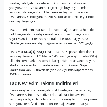
kurduğu atölyelerde sadece bu konuya özel çalışmalar
yapıyor. AR-GE ve tasarım projeleri için büyük yatırımlar
yapıyor. İşlerine gösterdikleri özen ve
taç indirim kodu
fırsatları sayesinde günümüzde sektörün önemli bir yerinde
durmayı başarıyor.
TAÇ ürünleri hem markanın konsept mağazalarında hem de
farklı mağazalarda satışa sunuluyor. Konsept mağazaların
sayısı 500’ü bulurken satış noktaları ise 1800’ü aşıyor. 20
ülkede yer alan yurt dışı mağazalarının sayısı ise 100’ü geçiyor.
Ipsos Marka Sağlığı Araştırması’nda (2015) pazar lideri olarak
seçilmeyi başaran TAÇ, Media Cat’in yaptığı araştırmada (2017)
ülkenin Lovemark’ı (ev tekstili kategorisinde) unvanını alıyor.
Markanın kazandığı unvanlar arasında Türkiye’nin Süper
Markası da var. Bu unvan da yine 2017 yılında Superbrands
2017’de alınıyor.
Taç Nevresim Takımı İndirimleri
Daima müşteri memnuniyeti odaklı ilerleyen markada, taç
fırsatları %70 indirim, hediye çeki, 1 alana 1 bedava gibi
kampanyalarla, kullanıcılarına oldukça geniş bir ürün yelpazesi
sunuyor. Hem fiziki hem de online mağazalarında satışa