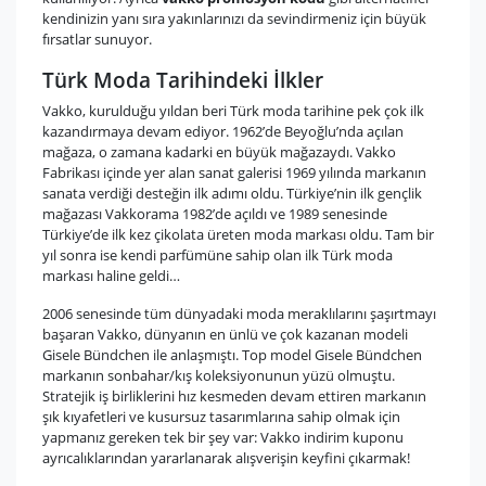
kendinizin yanı sıra yakınlarınızı da sevindirmeniz için büyük
fırsatlar sunuyor.
Türk Moda Tarihindeki İlkler
Vakko, kurulduğu yıldan beri Türk moda tarihine pek çok ilk
kazandırmaya devam ediyor. 1962’de Beyoğlu’nda açılan
mağaza, o zamana kadarki en büyük mağazaydı. Vakko
Fabrikası içinde yer alan sanat galerisi 1969 yılında markanın
sanata verdiği desteğin ilk adımı oldu. Türkiye’nin ilk gençlik
mağazası Vakkorama 1982’de açıldı ve 1989 senesinde
Türkiye’de ilk kez çikolata üreten moda markası oldu. Tam bir
yıl sonra ise kendi parfümüne sahip olan ilk Türk moda
markası haline geldi…
2006 senesinde tüm dünyadaki moda meraklılarını şaşırtmayı
başaran Vakko, dünyanın en ünlü ve çok kazanan modeli
Gisele Bündchen ile anlaşmıştı. Top model Gisele Bündchen
markanın sonbahar/kış koleksiyonunun yüzü olmuştu.
Stratejik iş birliklerini hız kesmeden devam ettiren markanın
şık kıyafetleri ve kusursuz tasarımlarına sahip olmak için
yapmanız gereken tek bir şey var: Vakko indirim kuponu
ayrıcalıklarından yararlanarak alışverişin keyfini çıkarmak!