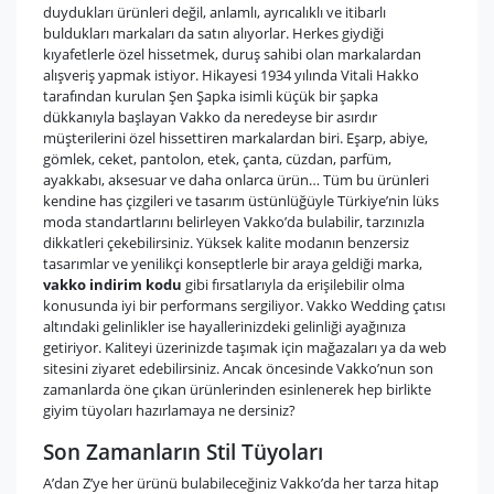
duydukları ürünleri değil, anlamlı, ayrıcalıklı ve itibarlı
buldukları markaları da satın alıyorlar. Herkes giydiği
kıyafetlerle özel hissetmek, duruş sahibi olan markalardan
alışveriş yapmak istiyor. Hikayesi 1934 yılında Vitali Hakko
tarafından kurulan Şen Şapka isimli küçük bir şapka
dükkanıyla başlayan Vakko da neredeyse bir asırdır
müşterilerini özel hissettiren markalardan biri. Eşarp, abiye,
gömlek, ceket, pantolon, etek, çanta, cüzdan, parfüm,
ayakkabı, aksesuar ve daha onlarca ürün… Tüm bu ürünleri
kendine has çizgileri ve tasarım üstünlüğüyle Türkiye’nin lüks
moda standartlarını belirleyen Vakko’da bulabilir, tarzınızla
dikkatleri çekebilirsiniz. Yüksek kalite modanın benzersiz
tasarımlar ve yenilikçi konseptlerle bir araya geldiği marka,
vakko indirim kodu
gibi fırsatlarıyla da erişilebilir olma
konusunda iyi bir performans sergiliyor. Vakko Wedding çatısı
altındaki gelinlikler ise hayallerinizdeki gelinliği ayağınıza
getiriyor. Kaliteyi üzerinizde taşımak için mağazaları ya da web
sitesini ziyaret edebilirsiniz. Ancak öncesinde Vakko’nun son
zamanlarda öne çıkan ürünlerinden esinlenerek hep birlikte
giyim tüyoları hazırlamaya ne dersiniz?
Son Zamanların Stil Tüyoları
A’dan Z’ye her ürünü bulabileceğiniz Vakko’da her tarza hitap