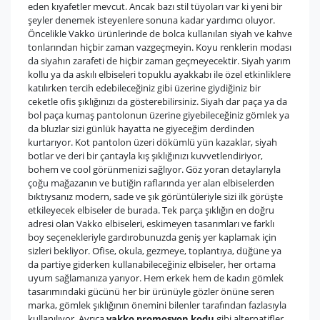
eden kıyafetler mevcut. Ancak bazı stil tüyoları var ki yeni bir
şeyler denemek isteyenlere sonuna kadar yardımcı oluyor.
Öncelikle Vakko ürünlerinde de bolca kullanılan siyah ve kahve
tonlarından hiçbir zaman vazgeçmeyin. Koyu renklerin modası
da siyahın zarafeti de hiçbir zaman geçmeyecektir. Siyah yarım
kollu ya da askılı elbiseleri topuklu ayakkabı ile özel etkinliklere
katılırken tercih edebileceğiniz gibi üzerine giydiğiniz bir
ceketle ofis şıklığınızı da gösterebilirsiniz. Siyah dar paça ya da
bol paça kumaş pantolonun üzerine giyebileceğiniz gömlek ya
da bluzlar sizi günlük hayatta ne giyeceğim derdinden
kurtarıyor. Kot pantolon üzeri dökümlü yün kazaklar, siyah
botlar ve deri bir çantayla kış şıklığınızı kuvvetlendiriyor,
bohem ve cool görünmenizi sağlıyor. Göz yoran detaylarıyla
çoğu mağazanın ve butiğin raflarında yer alan elbiselerden
bıktıysanız modern, sade ve şık görüntüleriyle sizi ilk görüşte
etkileyecek elbiseler de burada. Tek parça şıklığın en doğru
adresi olan Vakko elbiseleri, eskimeyen tasarımları ve farklı
boy seçenekleriyle gardırobunuzda geniş yer kaplamak için
sizleri bekliyor. Ofise, okula, gezmeye, toplantıya, düğüne ya
da partiye giderken kullanabileceğiniz elbiseler, her ortama
uyum sağlamanıza yarıyor. Hem erkek hem de kadın gömlek
tasarımındaki gücünü her bir ürünüyle gözler önüne seren
marka, gömlek şıklığının önemini bilenler tarafından fazlasıyla
kullanılıyor. Ayrıca
vakko promosyon kodu
gibi alternatifler