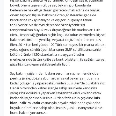
Kişisel bakım yalnızca iyi görünmek için değil, sağlık açısından
büyük önem taşıyan cilt ve saç bakımı gibi konularda
bedeninize hak ettiği değeri gösterebilmek adına da büyük
önem taşıyor. Kişisel bakımına özen gösterenler genelde
kendilerine çok iyi bakıyor ve dış görünüşleriyle takdir
topluyorlar. Siz de aynı derecede özenliyseniz sizi
tanıştırmaktan büyük zevk duyacağımız bir marka var: Luis
Bien… İnsan sağlığından hiçbir koşulda ödün vermeden, kişisel
bakım sektöründe yenilikçi ve yaratıcı çözümler üreten Luis
Bien, 2014’ten beri yüzde 100 Türk sermayesi bir marka olarak
yolculuğunu sürdürüyor. Markanın GMP sertifikasına sahip
bütün ürünleri, ISO standartlarına uygun üretim
merkezlerinde üstün kalite ve kontrol sistemi ile sağlığınıza ve
güzelliğinize uygun şekilde geliştiriliyor.
Saç bakım yağlarından bakım serumlarına, nemlendiriciden
peeling jeline, doğal sabunlardan sakal bakım şampuanına
kadar çok geniş yelpazedeki ürünleri Luis Bien’de bulabilirsiniz.
Hepsi birbirinden kaliteli içeriğe sahip ürünlerle kendinize
yaraşır bir dokunuş yaparken çevrenizdekileri kıskandıracak
kadar da iyi görünebilirsiniz. 80’den fazla ürün çeşidine
luis
bien indirim kodu
vasıtasıyla hayalinizdekinden çok daha
büyük indirimlerle sahip olabilirsiniz. Çünkü inanıyoruz ki siz
bunu hak ediyorsunuz…