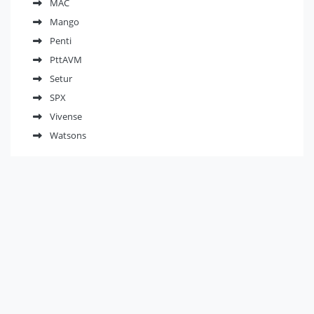
MAC
Mango
Penti
PttAVM
Setur
SPX
Vivense
Watsons