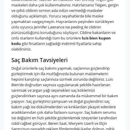
maskeleri daha çok kullanmalısınız. Hatırlarsanız Teigen, gergin
ve ışıltılı cildinin sırrının asla ödün vermediği maskeler
olduğunu açıklamıştı. Yorucu seyahatlerde bile maske
yapmaktan vazgeçmeyin. Hayranlarını peşinden sürükleyen
ünlü oyuncu Jennifer Lawrance ise peeling ile cildinin
pürüzsüzlüğünü koruduğunu söylüyor. Cildine bakanların ve
ünlü starların kullandığı tüm bu ürünlere
luis bien kupon
kodu
gibi fırsatların sağladığı indirimli fiyatlarla sahip
olabilirsiniz.
Saç Bakım Tavsiyeleri
Doğal ürünlerle saç bakımı yapmak, saçlarınızı güçlendirip
gürleştirmek için illa mutfağınızda bulunan malzemelerin
hepsini karıştırıp saçlarınıza sürmek zorunda değilsiniz. Luis
Bien’de doğrudan saçınıza uygulanacak şekilde hazırlanan
sarımsak ve argan yağı seçenekleri saç köklerinizi
güçlendirirken saçınıza aynı zamanda da mükemmel bir bakım
yapıyor. Saç gürleştirici şampuan ve doğal güçlendirici saç
bakım yağı ise dökülmelerden ve kırıklardan şikayet edenlere
aradıklarından çok daha fazlasını sunuyor. Saç bakım serumu
ise değişimi en hızlı şekilde gözlemlemek isteyenler tarafından
ciddi rağbet görüyor. Beren Saat, Meryem Uzerli ve Elçin
Sangu’nun oynadığı reklam filmlerindeki kadar dolgun, ışıltılı