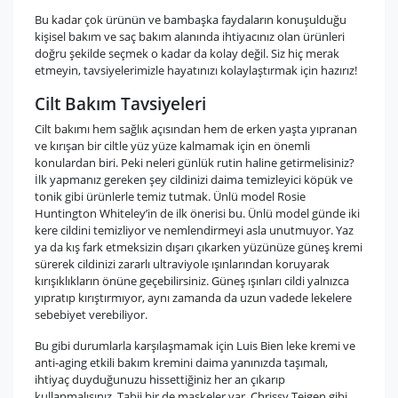
Bu kadar çok ürünün ve bambaşka faydaların konuşulduğu
kişisel bakım ve saç bakım alanında ihtiyacınız olan ürünleri
doğru şekilde seçmek o kadar da kolay değil. Siz hiç merak
etmeyin, tavsiyelerimizle hayatınızı kolaylaştırmak için hazırız!
Cilt Bakım Tavsiyeleri
Cilt bakımı hem sağlık açısından hem de erken yaşta yıpranan
ve kırışan bir ciltle yüz yüze kalmamak için en önemli
konulardan biri. Peki neleri günlük rutin haline getirmelisiniz?
İlk yapmanız gereken şey cildinizi daima temizleyici köpük ve
tonik gibi ürünlerle temiz tutmak. Ünlü model Rosie
Huntington Whiteley’in de ilk önerisi bu. Ünlü model günde iki
kere cildini temizliyor ve nemlendirmeyi asla unutmuyor. Yaz
ya da kış fark etmeksizin dışarı çıkarken yüzünüze güneş kremi
sürerek cildinizi zararlı ultraviyole ışınlarından koruyarak
kırışıklıkların önüne geçebilirsiniz. Güneş ışınları cildi yalnızca
yıpratıp kırıştırmıyor, aynı zamanda da uzun vadede lekelere
sebebiyet verebiliyor.
Bu gibi durumlarla karşılaşmamak için Luis Bien leke kremi ve
anti-aging etkili bakım kremini daima yanınızda taşımalı,
ihtiyaç duyduğunuzu hissettiğiniz her an çıkarıp
kullanmalısınız. Tabii bir de maskeler var. Chrissy Teigen gibi