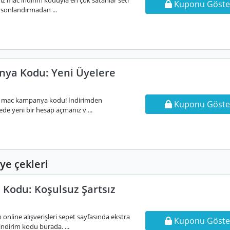
iz mac indirim koduyla en çok satanlar seti
Kuponu Göste
i sonlandırmadan ...
ya Kodu: Yeni Üyelere
ir mac kampanya kodu! İndirimden
Kuponu Göste
ede yeni bir hesap açmanız v ...
e çekleri
 Kodu: Koşulsuz Şartsız
 online alışverişleri sepet sayfasında ekstra
Kuponu Göste
ndirim kodu burada. ...