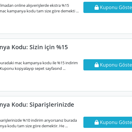
olmadan online alışverişlerde ekstra %15
Kuponu Göste
z mac kampanya kodu tam size göre demekti ...
a Kodu: Sizin için %15
en buradaki mac kampanya kodu ile %15 indirim
Kuponu Göste
. Kuponu kopyalayıp sepet sayfasınd ...
a Kodu: Siparişlerinizde
iparişlerinizde %10 indirim arıyorsanız burada
Kuponu Göste
ya kodu tam size göre demektir. He ...