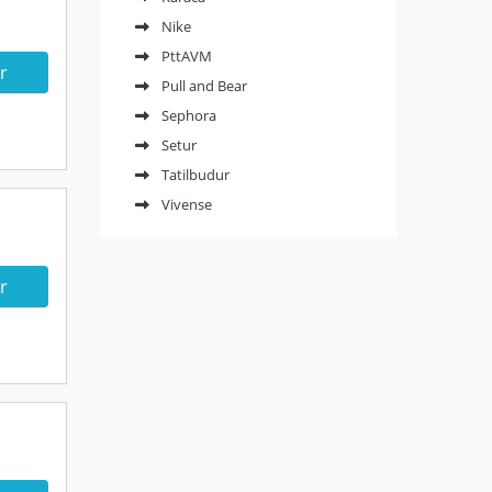
Nike
PttAVM
r
Pull and Bear
Sephora
Setur
Tatilbudur
Vivense
r