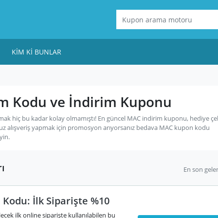
KIM KI BUNLAR
m Kodu ve İndirim Kuponu
ak hiç bu kadar kolay olmamıştı! En güncel MAC indirim kuponu, hediye çek
uz alışveriş yapmak için promosyon arıyorsanız bedava MAC kupon kodu
yin.
ı
En son gele
Kodu: İlk Siparişte %10
cek ilk online siparişte kullanılabilen bu