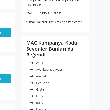
Levent / İstanbul”
“Telefon: 0850 211 9852”
“Email:
musteri-iletisim@tr.estee.com
”
r
MAC Kampanya Kodu
Sevenler Bunları da
Beğendi
A101
Ayakkabı Dünyası
ebebek
r
Eve Shop
Gratis
Huawei
IKEA
Karaca