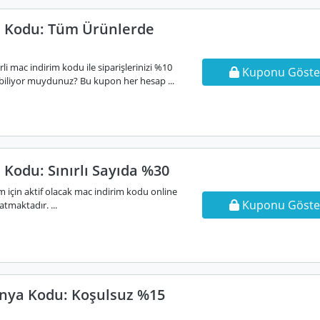
 Kodu: Tüm Ürünlerde
i mac indirim kodu ile siparişlerinizi %10
Kuponu Göste
i biliyor muydunuz? Bu kupon her hesap ...
Kodu: Sınırlı Sayıda %30
ım için aktif olacak mac indirim kodu online
Kuponu Göste
atmaktadır. ...
ya Kodu: Koşulsuz %15