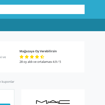
Mağazaya Oy Verebilirsin
i ve
28
oy aldı ve ortalaması
4.9
/ 5
n kuponlar