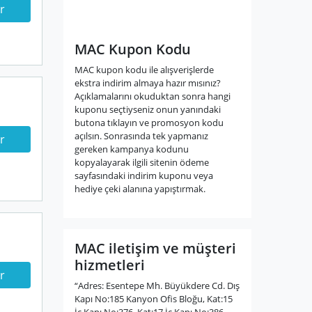
r
MAC Kupon Kodu
MAC kupon kodu ile alışverişlerde
ekstra indirim almaya hazır mısınız?
Açıklamalarını okuduktan sonra hangi
kuponu seçtiyseniz onun yanındaki
butona tıklayın ve promosyon kodu
açılsın. Sonrasında tek yapmanız
r
gereken kampanya kodunu
kopyalayarak ilgili sitenin ödeme
sayfasındaki indirim kuponu veya
hediye çeki alanına yapıştırmak.
MAC iletişim ve müşteri
hizmetleri
r
“Adres: Esentepe Mh. Büyükdere Cd. Dış
Kapı No:185 Kanyon Ofis Bloğu, Kat:15
İç Kapı No:376, Kat:17 İç Kapı No:386