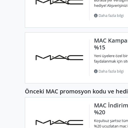
Burada yer verdiğim
hediye! Alışverişiniz
Daha fazla bilgi
MAC Kampan
%15
Yeni üyelere özel b
faydalanmak için sit
Daha fazla bilgi
Önceki MAC promosyon kodu ve hediy
MAC İndirim
%20
Koşulsuz şartsız tüm
%20 ucuzlatan mac i