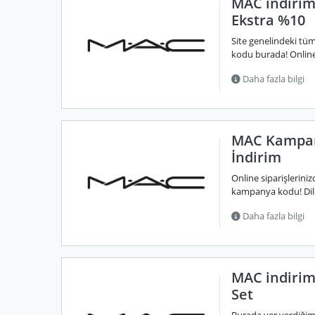
MAC indirim
Ekstra %10
Site genelindeki tü
kodu burada! Online 
Daha fazla bilgi
MAC Kampan
İndirim
Online siparişleriniz
kampanya kodu! Diled
Daha fazla bilgi
MAC indirim
Set