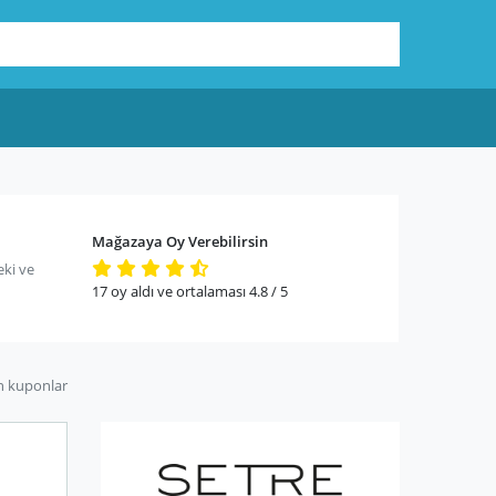
Mağazaya Oy Verebilirsin
eki ve
17
oy aldı ve ortalaması
4.8
/ 5
n kuponlar