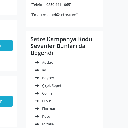
“Telefon: 0850 441 1065”
“Email:
musteri@setre.com
”
Setre Kampanya Kodu
Sevenler Bunları da
r
Beğendi
Addax
adL
Boyner
Çiçek Sepeti
Colins
r
Dilvin
Flormar
Koton
Mizalle