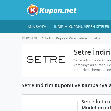
ANA SAYFA
İNDIRIM KUPONU VEREN SITELER
KUPON NET
İndirim Kuponu Veren Siteler
Setre
Setre İndi
Setre indirim kodu kullan
kampanyaları burada. Uc
indirimlerini hemen dene
Setre İndirim Kuponu ve Kampanyala
Setre İndir
Modellerind