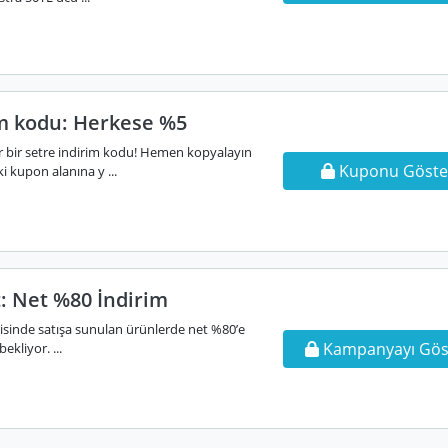
im kodu: Herkese %5
er bir setre indirim kodu! Hemen kopyalayın
Kuponu Göste
i kupon alanına y ...
: Net %80 İndirim
risinde satışa sunulan ürünlerde net %80’e
Kampanyayı Gös
ekliyor. ...