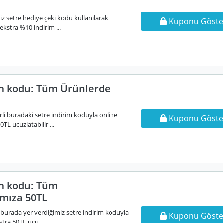
z setre hediye çeki kodu kullanılarak
Kuponu Göste
 ekstra %10 indirim ...
im kodu: Tüm Ürünlerde
li buradaki setre indirim koduyla online
Kuponu Göste
50TL ucuzlatabilir ...
im kodu: Tüm
ımıza 50TL
 burada yer verdiğimiz setre indirim koduyla
Kuponu Göste
stra 50TL ucu ...