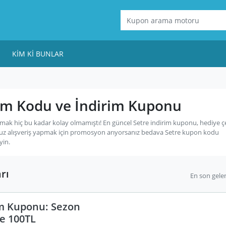
KIM KI BUNLAR
rim Kodu ve İndirim Kuponu
mak hiç bu kadar kolay olmamıştı! En güncel Setre indirim kuponu, hediye ç
uz alışveriş yapmak için promosyon arıyorsanız bedava Setre kupon kodu
yin.
rı
En son gele
im Kuponu: Sezon
e 100TL