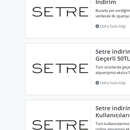
İndirim
Burada yer verdiğimi
verilecek ilk siparişe
Daha fazla bilgi
Setre indir
Geçerli 50TL
Tüm ürünlerde geçer
alışverişinizi ekstra 
Daha fazla bilgi
Setre indir
Kullanıcılar
Tüm kullanıcılarımız
online alışverişini ek