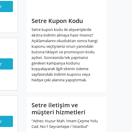
r
Setre Kupon Kodu
Setre kupon kodu ile alışverişlerde
ekstra indirim almaya hazır mısınız?
Açıklamalarını okuduktan sonra hangi
kuponu seçtiyseniz onun yanındaki
butona tıklayın ve promosyon kodu
açılsın. Sonrasında tek yapmanız
gereken kampanya kodunu
r
kopyalayarak ilgili sitenin ödeme
sayfasındaki indirim kuponu veya
hediye çeki alanına yapıştırmak.
Setre iletişim ve
müşteri hizmetleri
“Adres: Huzur Mah. İmam Çeşme Yolu
r
Cad. No:1 Seyrantepe / İstanbul”