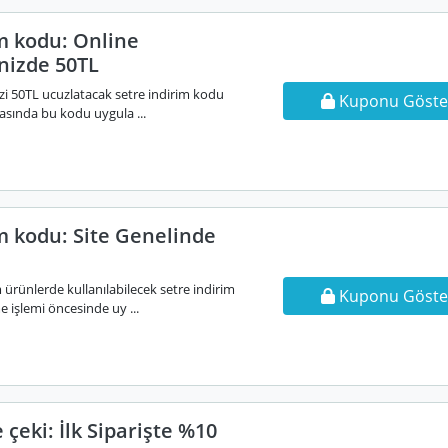
im kodu: Online
inizde 50TL
nizi 50TL ucuzlatacak setre indirim kodu
Kuponu Göste
sında bu kodu uygula ...
m kodu: Site Genelinde
 ürünlerde kullanılabilecek setre indirim
Kuponu Göste
işlemi öncesinde uy ...
 çeki: İlk Siparişte %10