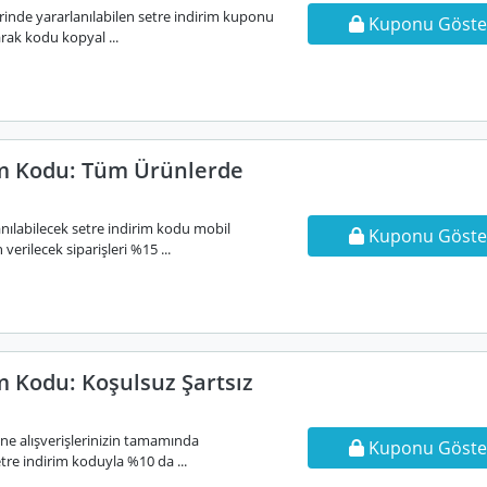
rinde yararlanılabilen setre indirim kuponu
Kuponu Göste
arak kodu kopyal ...
im Kodu: Tüm Ürünlerde
nılabilecek setre indirim kodu mobil
Kuponu Göste
erilecek siparişleri %15 ...
m Kodu: Koşulsuz Şartsız
ine alışverişlerinizin tamamında
Kuponu Göste
etre indirim koduyla %10 da ...