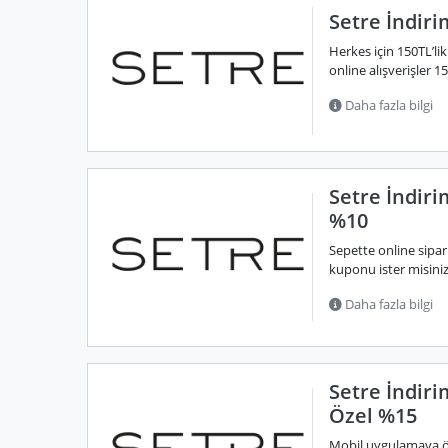
Setre İndiri
Herkes için 150TL’li
online alışverişler 
Daha fazla bilgi
Setre İndir
%10
Sepette online sipar
kuponu ister misiniz?
Daha fazla bilgi
Setre İndir
Özel %15
Mobil uygulamaya öze