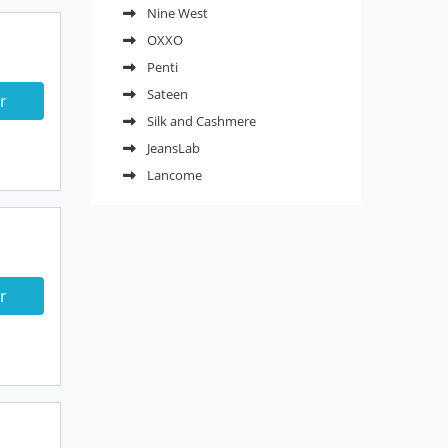
Nine West
OXXO
Penti
Sateen
r
Silk and Cashmere
JeansLab
Lancome
r