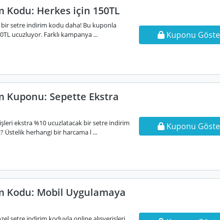
m Kodu: Herkes için 150TL
k bir setre indirim kodu daha! Bu kuponla
Kuponu Göste
150TL ucuzluyor. Farklı kampanya ...
im Kuponu: Sepette Ekstra
işleri ekstra %10 ucuzlatacak bir setre indirim
Kuponu Göste
 Üstelik herhangi bir harcama l ...
im Kodu: Mobil Uygulamaya
l setre indirim koduyla online alışverişleri