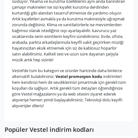
süslüyor. Yıkama ve kurutma özelliklerini aynı anda barındıran
çamaşır makineleri ise sizi kıyafet kurutma derdinden
kurtardığı gibi alandan tasarruf etmenize de yardımcı oluyor.
Artık kıyafetleri asmakla ya da kurutma makinesiyle uğraşmak
zorunda değilsiniz. Klima ve vantilatörlerle ise mevsimlerden
bağımsız olarak istediğiniz ısıyı ayarlayabilir, kavurucu yaz
sıcaklarında serin esintilerin keyfini sürebilirsiniz. Evde, ofiste,
arabada, parkta arkadaşlarınızla keyifli vakit geçirirken müziği
hayatınızdan eksik etmemek için siz de kablosuz hoparlör
satın alabilirsiniz. Kaliteli sesi ve uzun süre dayanan şarjıyla
müzik artık hep sizinle!
Vestel’de tüm bu kategori ve ürünler haricinde daha binlerce
alternatifi bulabilirsiniz.
Vestel promosyon kodu
indirimleri
hem kendinizi hem de sevdiklerinizi şımartmak için gerekli tüm
koşulları da sağlıyor. Artık gerekli tüm detayları öğrendiğinize
göre Vestel mağazalarını ya da web sitesini ziyaret ederek
alışverişe hemen şimdi başlayabilirsiniz. Teknoloji dolu keyifli
alışverişler dileriz!
Popüler Vestel indirim kodları