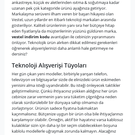
ankastreye, küçük ev aletlerinden ısıtma & soğutmaya kadar
uzanan pek çok kategoride ürünü ayağınıza getiriyor.
Markalaşma serüveni ilham veren bir başarı hikayesi olan
Vestel, uzun yıllardır en itibarlı teknoloji markaları arasında
gösteriliyor. Kaliteli ürünlerinin yanı sıra her bütçeye hitap
eden fiyatlarıyla da müşterilerinin yüzünü güldüren marka,
vestel indirim kodu
avantajları ile cebinizin yıpranmasını
önlüyor. Teknolojik ürün alırken dikkat edilmesi gerekenleri
öğrenerek alışverişlerinizi daha anlamlı hale getirmeye ne
dersiniz?
Teknoloji Alışverişi Tüyoları
Her gün çıkan yeni modeller, birbiriyle yarışan telefon,
televizyon ve bilgisayarlar sizde de elinizdeki ürün eskimeden
yenisini alma isteği uyandırabilir. Bu isteği önleyecek taktikler
geliştirmelisiniz. Çünkü ihtiyacınız yokken aldığınız her ürün
cebinize zarar vermenin yanı sıra tüketim çılgınlığına neden
olarak sürdürülebilir bir dünyaya sahip olmamızı da
zorlaştırıyor. Ürünün sadece fiyatına bakmaktan
kaçınmalısınız. Bütçenize uygun bir ürün olsa bile ihtiyaçlarınızı
karşılamıyor olabilir. Örneğin, aktif bir hayatınız varsa kablosuz
kulaklıklar sizin için daha iyi bir seçim olabilecekken boşuna
kablolu modellerle uğraşmak zorunda kalmayın. Alacağınız