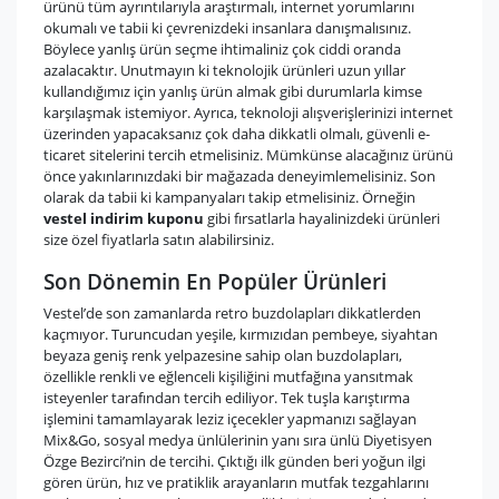
ürünü tüm ayrıntılarıyla araştırmalı, internet yorumlarını
okumalı ve tabii ki çevrenizdeki insanlara danışmalısınız.
Böylece yanlış ürün seçme ihtimaliniz çok ciddi oranda
azalacaktır. Unutmayın ki teknolojik ürünleri uzun yıllar
kullandığımız için yanlış ürün almak gibi durumlarla kimse
karşılaşmak istemiyor. Ayrıca, teknoloji alışverişlerinizi internet
üzerinden yapacaksanız çok daha dikkatli olmalı, güvenli e-
ticaret sitelerini tercih etmelisiniz. Mümkünse alacağınız ürünü
önce yakınlarınızdaki bir mağazada deneyimlemelisiniz. Son
olarak da tabii ki kampanyaları takip etmelisiniz. Örneğin
vestel indirim kuponu
gibi fırsatlarla hayalinizdeki ürünleri
size özel fiyatlarla satın alabilirsiniz.
Son Dönemin En Popüler Ürünleri
Vestel’de son zamanlarda retro buzdolapları dikkatlerden
kaçmıyor. Turuncudan yeşile, kırmızıdan pembeye, siyahtan
beyaza geniş renk yelpazesine sahip olan buzdolapları,
özellikle renkli ve eğlenceli kişiliğini mutfağına yansıtmak
isteyenler tarafından tercih ediliyor. Tek tuşla karıştırma
işlemini tamamlayarak leziz içecekler yapmanızı sağlayan
Mix&Go, sosyal medya ünlülerinin yanı sıra ünlü Diyetisyen
Özge Bezirci’nin de tercihi. Çıktığı ilk günden beri yoğun ilgi
gören ürün, hız ve pratiklik arayanların mutfak tezgahlarını