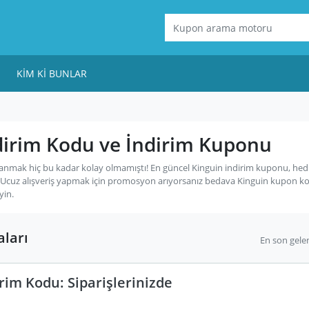
KIM KI BUNLAR
dirim Kodu ve İndirim Kuponu
lanmak hiç bu kadar kolay olmamıştı! En güncel Kinguin indirim kuponu, hedi
 Ucuz alışveriş yapmak için promosyon arıyorsanız bedava Kinguin kupon k
yin.
ları
En son gele
rim Kodu: Siparişlerinizde