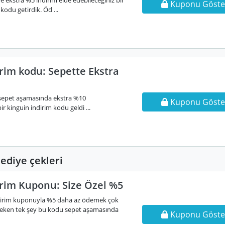
de ekstra %5 indirim elde edebileceğiniz bir
Kuponu Göste
odu getirdik. Öd ...
rim kodu: Sepette Ekstra
i sepet aşamasında ekstra %10
Kuponu Göste
ir kinguin indirim kodu geldi ...
ediye çekleri
irim Kuponu: Size Özel %5
ndirim kuponuyla %5 daha az ödemek çok
reken tek şey bu kodu sepet aşamasında
Kuponu Göste