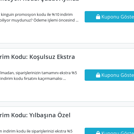
i kinguin promosyon kodu ile %10 indirim
Kuponu Göste
i biliyor muydunuz? Ödeme işlemi öncesind ...
irim Kodu: Koşulsuz Ekstra
olmadan, siparişlerinizin tamamını ekstra %5
Kuponu Göste
ndirim kodu fırsatını kaçırmamalısı ...
rim Kodu: Yılbaşına Özel
n indirim kodu ile siparişlerinizi ekstra %5
Kuponu Göste