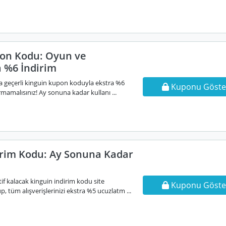
on Kodu: Oyun ve
a %6 İndirim
a geçerli kinguin kupon koduyla ekstra %6
Kuponu Göste
ırmamalısınız! Ay sonuna kadar kullanı ...
irim Kodu: Ay Sonuna Kadar
f kalacak kinguin indirim kodu site
Kuponu Göste
p, tüm alışverişlerinizi ekstra %5 ucuzlatm ...