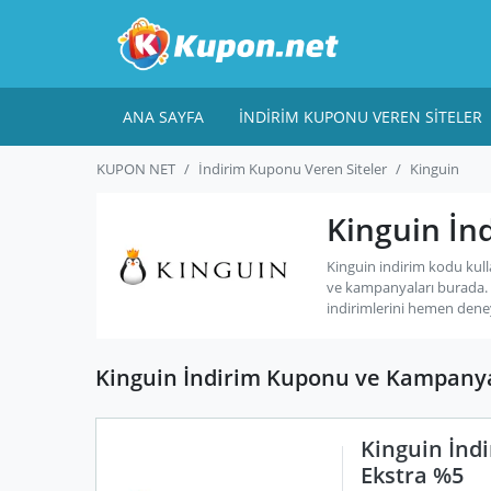
ANA SAYFA
İNDIRIM KUPONU VEREN SITELER
KUPON NET
İndirim Kuponu Veren Siteler
Kinguin
Kinguin İn
Kinguin indirim kodu kul
ve kampanyaları burada.
indirimlerini hemen dene
Kinguin İndirim Kuponu ve Kampanya
Kinguin İndi
Ekstra %5