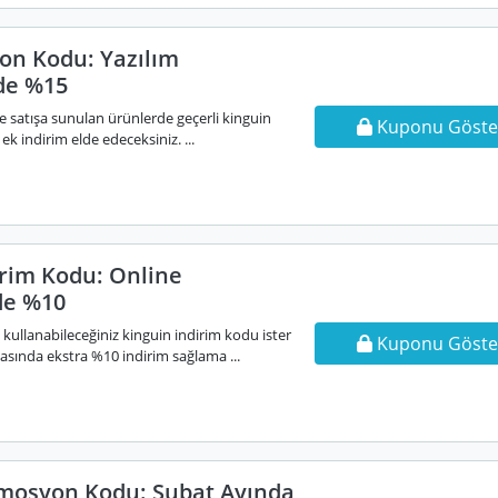
on Kodu: Yazılım
de %15
e satışa sunulan ürünlerde geçerli kinguin
Kuponu Göste
 indirim elde edeceksiniz. ...
irim Kodu: Online
de %10
e kullanabileceğiniz kinguin indirim kodu ister
Kuponu Göste
asında ekstra %10 indirim sağlama ...
mosyon Kodu: Şubat Ayında