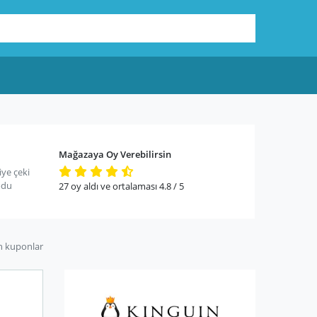
Mağazaya Oy Verebilirsin
ye çeki
odu
27
oy aldı ve ortalaması
4.8
/ 5
n kuponlar