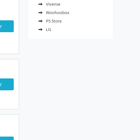
Vivense
Woohoobox
PS Store
r
LG
r