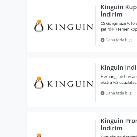
Kinguin Kup
İndirim
CS Go için size %10
getirdik! Hemen kopy
Daha fazla bilgi
Kinguin indi
Herhangi bir harcama
ekstra %3 ucuzlataca
Daha fazla bilgi
Kinguin Pr
İndirim