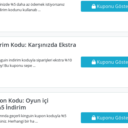
erinizde %5 daha az ödemek istiyorsanız
Kuponu Göste
irim kodunu kullanab ...
rim Kodu: Karşınızda Ekstra
guin indirim koduyla siparişleri ekstra %10
Kuponu Göste
y! Bu kuponu sepe ...
on Kodu: Oyun içi
5 İndirim
arında geçerli kinguin kupon koduyla %5
Kuponu Göste
niz. Herhangi bir ha ...