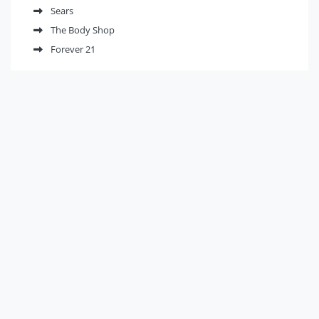
Sears
The Body Shop
Forever 21