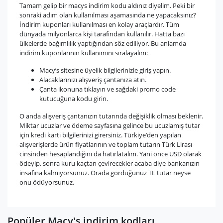
Tamam gelip bir macys indirim kodu aldınız diyelim. Peki bir
sonraki adım olan kullanılması aşamasında ne yapacaksınız?
İndirim kuponları kullanılması en kolay araçlardır. Tüm
dünyada milyonlarca kişi tarafından kullanılır. Hatta bazı
ülkelerde bağımlılık yaptığından söz ediliyor. Bu anlamda
indirim kuponlarının kullanımını sıralayalım:
Macy’s sitesine üyelik bilgilerinizle giriş yapın.
Alacaklarınızı alışveriş çantanıza atın.
Çanta ikonuna tıklayın ve sağdaki promo code
kutucuğuna kodu girin.
O anda alışveriş çantanızın tutarında değişiklik olması beklenir.
Miktar ucuzlar ve ödeme sayfasına gelince bu ucuzlamış tutar
için kredi kartı bilgilerinizi girersiniz. Türkiye’den yapılan
alışverişlerde ürün fiyatlarının ve toplam tutarın Türk Lirası
cinsinden hesaplandığını da hatırlatalım. Yani önce USD olarak
ödeyip, sonra kuru kaçtan çevirecekler acaba diye bankanızın
insafına kalmıyorsunuz. Orada gördüğünüz TL tutar neyse
onu ödüyorsunuz.
Popüler Macy's indirim kodları