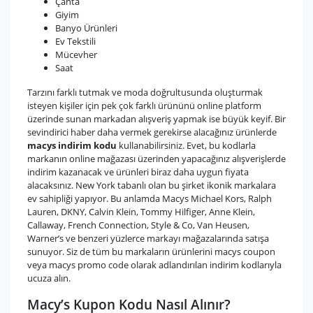
Çanta
Giyim
Banyo Ürünleri
Ev Tekstili
Mücevher
Saat
Tarzını farklı tutmak ve moda doğrultusunda oluşturmak
isteyen kişiler için pek çok farklı ürününü online platform
üzerinde sunan markadan alışveriş yapmak ise büyük keyif. Bir
sevindirici haber daha vermek gerekirse alacağınız ürünlerde
macys indirim kodu
kullanabilirsiniz. Evet, bu kodlarla
markanın online mağazası üzerinden yapacağınız alışverişlerde
indirim kazanacak ve ürünleri biraz daha uygun fiyata
alacaksınız. New York tabanlı olan bu şirket ikonik markalara
ev sahipliği yapıyor. Bu anlamda Macys Michael Kors, Ralph
Lauren, DKNY, Calvin Klein, Tommy Hilfiger, Anne Klein,
Callaway, French Connection, Style & Co, Van Heusen,
Warner’s ve benzeri yüzlerce markayı mağazalarında satışa
sunuyor. Siz de tüm bu markaların ürünlerini macys coupon
veya macys promo code olarak adlandırılan indirim kodlarıyla
ucuza alın.
Macy’s Kupon Kodu Nasıl Alınır?