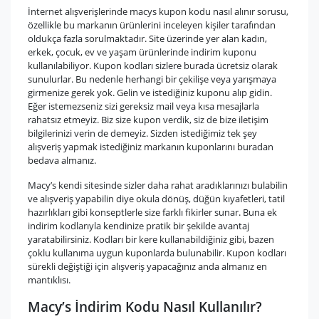
İnternet alışverişlerinde macys kupon kodu nasıl alınır sorusu,
özellikle bu markanın ürünlerini inceleyen kişiler tarafından
oldukça fazla sorulmaktadır. Site üzerinde yer alan kadın,
erkek, çocuk, ev ve yaşam ürünlerinde indirim kuponu
kullanılabiliyor. Kupon kodları sizlere burada ücretsiz olarak
sunulurlar. Bu nedenle herhangi bir çekilişe veya yarışmaya
girmenize gerek yok. Gelin ve istediğiniz kuponu alıp gidin.
Eğer istemezseniz sizi gereksiz mail veya kısa mesajlarla
rahatsız etmeyiz. Biz size kupon verdik, siz de bize iletişim
bilgilerinizi verin de demeyiz. Sizden istediğimiz tek şey
alışveriş yapmak istediğiniz markanın kuponlarını buradan
bedava almanız.
Macy’s kendi sitesinde sizler daha rahat aradıklarınızı bulabilin
ve alışveriş yapabilin diye okula dönüş, düğün kıyafetleri, tatil
hazırlıkları gibi konseptlerle size farklı fikirler sunar. Buna ek
indirim kodlarıyla kendinize pratik bir şekilde avantaj
yaratabilirsiniz. Kodları bir kere kullanabildiğiniz gibi, bazen
çoklu kullanıma uygun kuponlarda bulunabilir. Kupon kodları
sürekli değiştiği için alışveriş yapacağınız anda almanız en
mantıklısı.
Macy’s İndirim Kodu Nasıl Kullanılır?