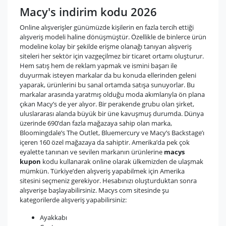
Macy's indirim kodu 2026
Online alışverişler günümüzde kişilerin en fazla tercih ettiği
alışveriş modeli haline dönüşmüştür. Özellikle de binlerce ürün
modeline kolay bir şekilde erişme olanağı tanıyan alışveriş
siteleri her sektör için vazgeçilmez bir ticaret ortamı oluşturur.
Hem satış hem de reklam yapmak ve ismini başarı ile
duyurmak isteyen markalar da bu konuda ellerinden geleni
yaparak, ürünlerini bu sanal ortamda satışa sunuyorlar. Bu
markalar arasında yaratmış olduğu moda akımlarıyla ön plana
çıkan Macy’s de yer alıyor. Bir perakende grubu olan şirket,
uluslararası alanda büyük bir üne kavuşmuş durumda. Dünya
üzerinde 690’dan fazla mağazaya sahip olan marka,
Bloomingdale’s The Outlet, Bluemercury ve Macy’s Backstage’ı
içeren 160 özel mağazaya da sahiptir. Amerika’da pek çok
eyalette tanınan ve sevilen markanın ürünlerine
macys
kupon
kodu kullanarak online olarak ülkemizden de ulaşmak
mümkün. Türkiye’den alışveriş yapabilmek için Amerika
sitesini seçmeniz gerekiyor. Hesabınızı oluşturduktan sonra
alışverişe başlayabilirsiniz. Macys com sitesinde şu
kategorilerde alışveriş yapabilirsiniz:
Ayakkabı